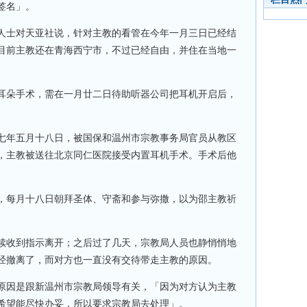
签名」。
人士对天亚社说，针对主教的看管在今年一月三日已经结
目前主教还在青海西宁市，不过已经自由，并住在当地一
耳朵手术，需在一月廿二日待助听器公司把耳机开启后，
七年五月十八日，被国保和温州市宗教事务局官员从教区
，主教被送往北京同仁医院接受内置耳机手术。手术后他
。
，每月十八日朝拜圣体、守斋和参与弥撒，以为邵主教祈
续收到指示离开；之后过了几天，宗教局人员也静悄悄地
经撤离了，而对方也一直没有交待带走主教的原因。
原因是跟新温州市宗教局领导有关，「因为对方认为主教
希望能尽快办妥，所以要求宗教局去处理」。