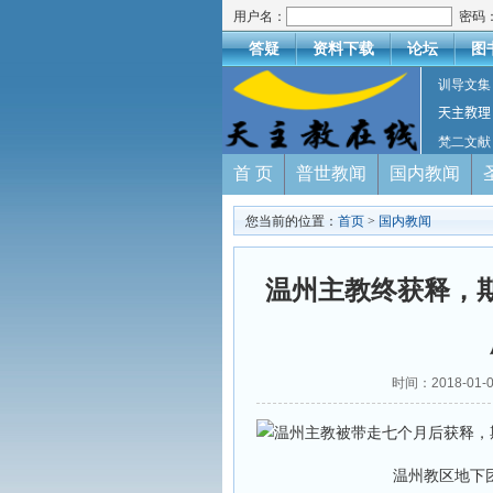
用户名：
密码
答疑
资料下载
论坛
图
训导文集
天主教理
梵二文献
首 页
普世教闻
国内教闻
您当前的位置：
首页
>
国内教闻
温州主教终获释，
时间：2018-01-
温州教区地下团体发起每