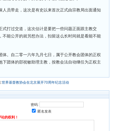
保人员带走，这次是有史以来首次正式由宗教局出面通知
正式打过交道，这次估计是要把一些问题正面跟主教交
，不能公开的就另想办法，扣留这么长时间就是看能不能
团体。自二零一六年九月七日，属于公开教会团体的正权
地下团体的邵祝敏助理主教，按教会法自动继任为正权主
:
世界基督教协会在北京展开70周年纪念活动
密码:
匿名发表
评论的权利！