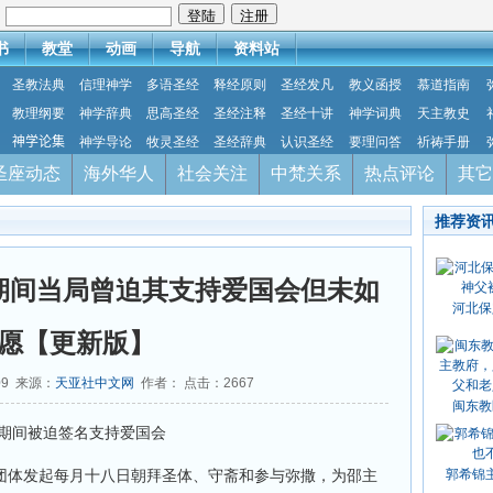
：
书
教堂
动画
导航
资料站
圣教法典
信理神学
多语圣经
释经原则
圣经发凡
教义函授
慕道指南
教理纲要
神学辞典
思高圣经
圣经注释
圣经十讲
神学词典
天主教史
神学论集
神学导论
牧灵圣经
圣经辞典
认识圣经
要理问答
祈祷手册
圣座动态
海外华人
社会关注
中梵关系
热点评论
其它
推荐资
期间当局曾迫其支持爱国会但未如
河北保
愿【更新版】
09 来源：
天亚社中文网
作者： 点击：
2667
闽东教
月十八日朝拜圣体、守斋和参与弥撒，为邵主
郭希锦