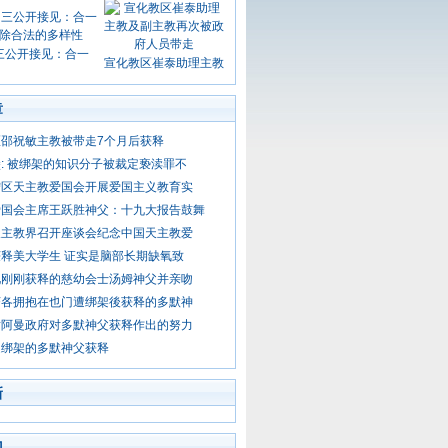
三公开接见：合一
宣化教区崔泰助理主教
章
邵祝敏主教被带走7个月后获释
: 被绑架的知识分子被裁定亵渎罪不
宁区天主教爱国会开展爱国主义教育实
爱国会主席王跃胜神父：十九大报告鼓舞
天主教界召开座谈会纪念中国天主教爱
释美大学生 证实是脑部长期缺氧致
见刚刚获释的慈幼会士汤姆神父并亲吻
济各拥抱在也门遭绑架後获释的多默神
谢阿曼政府对多默神父获释作出的努力
遭绑架的多默神父获释
新
门