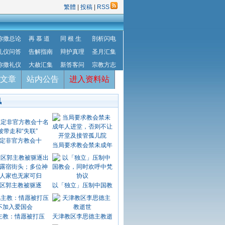
繁體
|
投稿
|
RSS
弥撒总论
再 慕 道
同 根 生
剖析闪电
礼仪问答
告解指南
辩护真理
圣月汇集
弥撒礼仪
大赦汇集
新答客问
宗教方志
文章
站内公告
进入资料站
讯
定非官方教会十
当局要求教会禁未成年
区郭主教被驱逐
以「独立」压制中国教
主教：情愿被打压
天津教区李思德主教逝