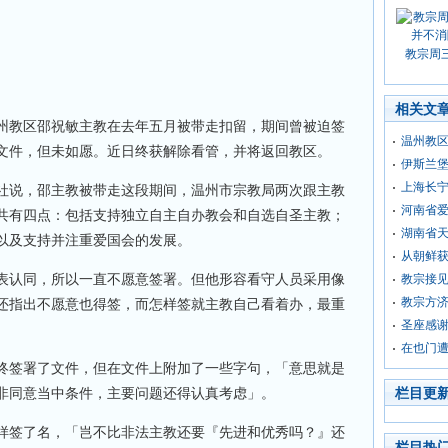
教宗周
相关文
州教区邵祝敏主教在去年五月被带走扣留，期间曾被迫签
温州教区
文件，但未如愿。近日终获解除看管，并将返回教区。
伊斯兰堡
上海长
社说，邵主教被带走这段期间，温州市宗教局两次跟主教
河南省
共有四点：包括支持独立自主自办教会和自选自圣主教；
湖南省
以及支持并注重爱国会的发展。
从朝鲜获
表认同，所以一直不愿意签署。但他形容看守人员采用像
教宗接
教宗方
还指出不愿意也得签，而怎样签就主教自己看着办，最重
圣座感
在也门
终签署了文件，但在文件上附加了一些字句，「意思就是
非同意当中条件，主要问题还得认真考虑」。
栏目更
样签了名，「岂不比非法主教还要『先进和优秀吗？』还
栏目热