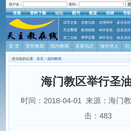
用户名：
密码：
答疑
资料下载
论坛
图书
教堂
动画
导航
训导文集
圣教法典
信理神学
多语圣经
天主教理
教理纲要
神学辞典
思高圣经
梵二文献
神学论集
神学导论
牧灵圣经
首 页
普世教闻
国内教闻
圣座动态
海外华人
社
您当前的位置：
首页
>
国内教闻
海门教区举行圣
时间：2018-04-01 来源：海门
击：
483