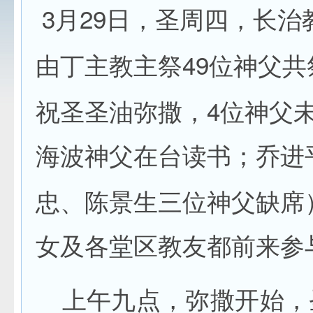
3
29
月
日，圣周四，长治
49
由丁主教主祭
位神父共
4
祝圣圣油弥撒，
位神父
海波神父在台读书；乔进
忠、陈景生三位神父缺席
女及各堂区教友都前来参
上午九点，弥撒开始，