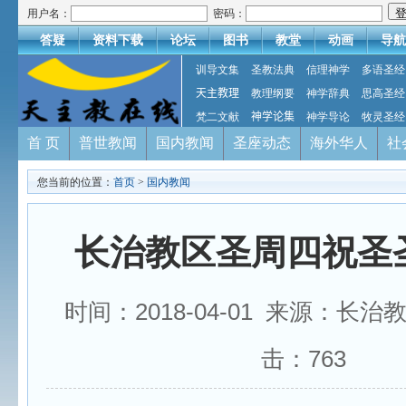
用户名：
密码：
答疑
资料下载
论坛
图书
教堂
动画
导航
训导文集
圣教法典
信理神学
多语圣经
天主教理
教理纲要
神学辞典
思高圣经
梵二文献
神学论集
神学导论
牧灵圣经
首 页
普世教闻
国内教闻
圣座动态
海外华人
社
您当前的位置：
首页
>
国内教闻
长治教区圣周四祝圣
时间：2018-04-01 来源：长治
击：
763