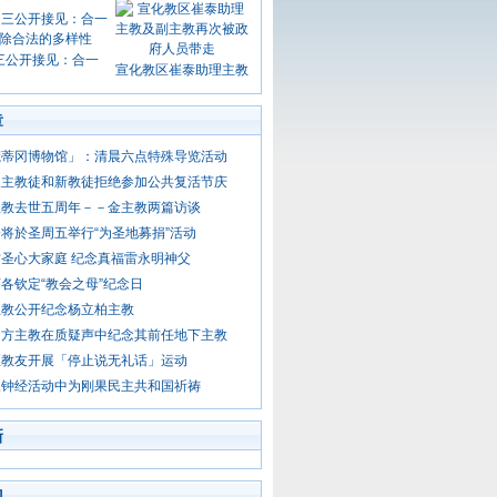
三公开接见：合一
宣化教区崔泰助理主教
章
梵蒂冈博物馆」：清晨六点特殊导览活动
天主教徒和新教徒拒绝参加公共复活节庆
主教去世五周年－－金主教两篇访谈
将於圣周五举行“为圣地募捐”活动
圣心大家庭 纪念真福雷永明神父
各钦定“教会之母”纪念日
主教公开纪念杨立柏主教
官方主教在质疑声中纪念其前任地下主教
区教友开展「停止说无礼话」运动
三钟经活动中为刚果民主共和国祈祷
新
门