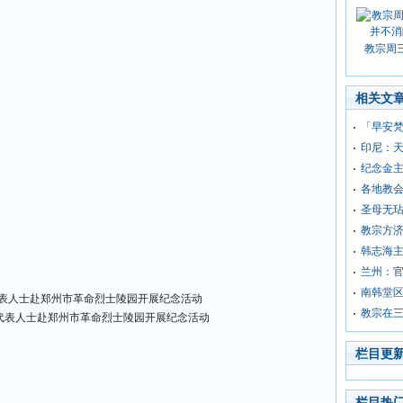
教宗周
相关文
「早安
印尼：
纪念金
各地教会
圣母无玷
教宗方济
韩志海
兰州：
南韩堂
表人士赴郑州市革命烈士陵园开展纪念活动
教宗在
栏目更
栏目热