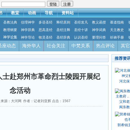
：
书
教堂
动画
导航
资料站
圣教法典
信理神学
多语圣经
释经原则
圣经发凡
教义函授
慕道指南
教理纲要
神学辞典
思高圣经
圣经注释
圣经十讲
神学词典
天主教史
神学论集
神学导论
牧灵圣经
圣经辞典
认识圣经
要理问答
祈祷手册
圣座动态
海外华人
社会关注
中梵关系
热点评论
其它
推荐资
人士赴郑州市革命烈士陵园开展纪
河北保
念活动
-14 来源：大河网 作者：记者刘亚辉 点击：
1567
闽东教
郭希锦