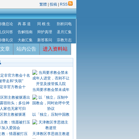
繁體
|
投稿
|
RSS
弥撒总论
再 慕 道
同 根 生
剖析闪电
礼仪问答
告解指南
辩护真理
圣月汇集
弥撒礼仪
大赦汇集
新答客问
宗教方志
文章
站内公告
进入资料站
讯
定非官方教会十
当局要求教会禁未成年
区郭主教被驱逐
以「独立」压制中国教
主教：情愿被打压
天津教区李思德主教逝