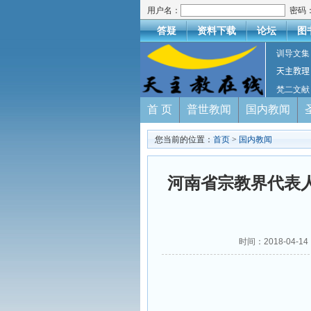
用户名：
密码
答疑
资料下载
论坛
图
训导文集
天主教理
梵二文献
首 页
普世教闻
国内教闻
您当前的位置：
首页
>
国内教闻
河南省宗教界代表
时间：2018-04