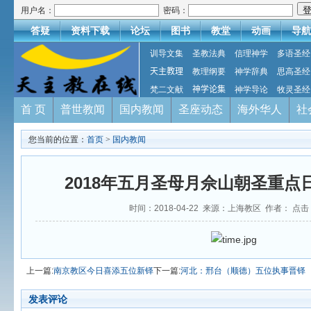
用户名：
密码：
答疑
资料下载
论坛
图书
教堂
动画
导航
训导文集
圣教法典
信理神学
多语圣经
天主教理
教理纲要
神学辞典
思高圣经
梵二文献
神学论集
神学导论
牧灵圣经
首 页
普世教闻
国内教闻
圣座动态
海外华人
社
您当前的位置：
首页
>
国内教闻
2018年五月圣母月佘山朝圣重点
时间：2018-04-22 来源：上海教区 作者： 点击
上一篇:
南京教区今日喜添五位新铎
下一篇:
河北：邢台（顺德）五位执事晋铎
发表评论