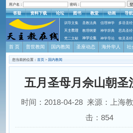
用户名：
密码：
答疑
资料下载
论坛
图书
教堂
动画
导航
训导文集
圣教法典
信理神学
多语圣经
天主教理
教理纲要
神学辞典
思高圣经
梵二文献
神学论集
神学导论
牧灵圣经
首 页
普世教闻
国内教闻
圣座动态
海外华人
社
您当前的位置：
首页
>
国内教闻
五月圣母月佘山朝圣
时间：2018-04-28 来源：上海
击：
854