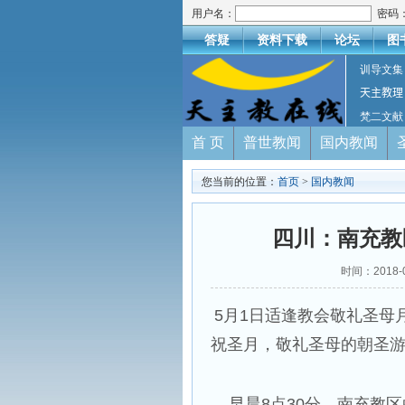
用户名：
密码
答疑
资料下载
论坛
图
训导文集
天主教理
梵二文献
首 页
普世教闻
国内教闻
您当前的位置：
首页
>
国内教闻
四川：南充教
时间：2018-
5月1日适逢教会敬礼圣母
祝圣月，敬礼圣母的朝圣
早晨8点30分，南充教区