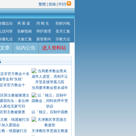
繁體
|
投稿
|
RSS
弥撒总论
再 慕 道
同 根 生
剖析闪电
礼仪问答
告解指南
辩护真理
圣月汇集
弥撒礼仪
大赦汇集
新答客问
宗教方志
文章
站内公告
进入资料站
讯
定非官方教会十
当局要求教会禁未成年
区郭主教被驱逐
以「独立」压制中国教
主教：情愿被打压
天津教区李思德主教逝