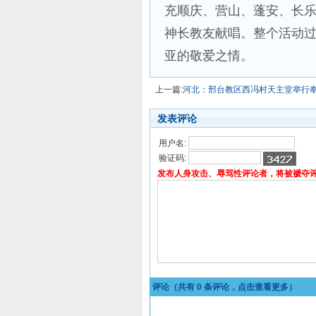
充顺庆、营山、蓬安、长
神长教友献唱。整个活动
亚的敬爱之情。
上一篇:
河北：邢台教区西冯村天主堂举行
发表评论
用户名:
验证码:
发布人身攻击、辱骂性评论者，将被褫夺
评论（共有
0
条评论，点击查看更多）