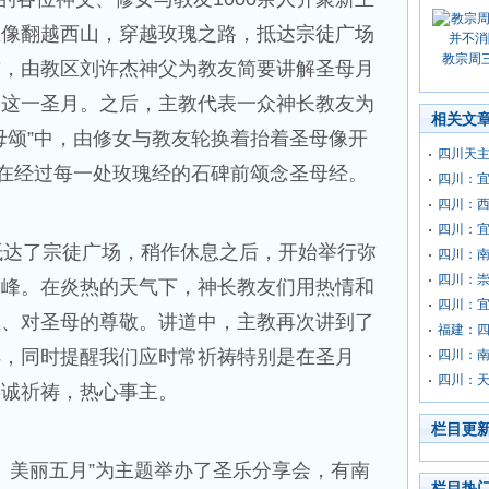
圣像翻越西山，穿越玫瑰之路，抵达宗徒广场
教宗周
前，由教区刘许杰神父为教友简要讲解圣母月
过这一圣月。之后，主教代表一众神长教友为
相关文
母颂”中，由修女与教友轮换着抬着圣母像开
四川天
，在经过每一处玫瑰经的石碑前颂念圣母经。
四川：
四川：
四川：宜
达了宗徒广场，稍作休息之后，开始举行弥
四川：
四川：崇
高峰。在炎热的天气下，神长教友们用热情和
四川：
主、对圣母的尊敬。讲道中，主教再次讲到了
福建：
样，同时提醒我们应时常祈祷特别是在圣月
四川：南
四川：
虔诚祈祷，热心事主。
栏目更
美丽五月”为主题举办了圣乐分享会，有南
栏目热