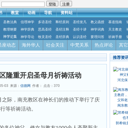
：
书
教堂
动画
导航
资料站
圣教法典
信理神学
多语圣经
释经原则
圣经发凡
教义函授
慕道指南
教理纲要
神学辞典
思高圣经
圣经注释
圣经十讲
神学词典
天主教史
神学论集
神学导论
牧灵圣经
圣经辞典
认识圣经
要理问答
祈祷手册
圣座动态
海外华人
社会关注
中梵关系
热点评论
其它
推荐资
区隆重开启圣母月祈祷活动
河北保
05-03 来源：
信德网
作者： 点击：
370
月之际，南充教区在神长们的推动下举行了庆
闽东教
游行等祈祷活动。
郭希锦
的各位神父、修女与教友1000余人齐聚新主