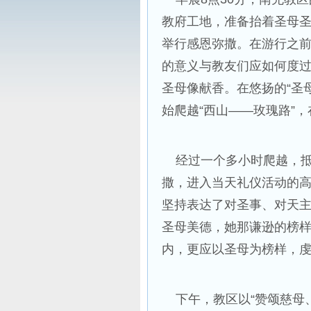
教府工地，准备抬着圣母
举行感恩弥撒。在游行之
的意义与教友们应如何度
圣母像献香。在悠扬的“圣
始爬越“西山——玫瑰路”
经过一个多小时爬越，抵
撒，进入当天礼仪活动的
坚持表达了对圣事、对天
圣母美德，她那谦逊的榜
内，更应以圣母为榜样，
下午，教区以“赞颂慈母、