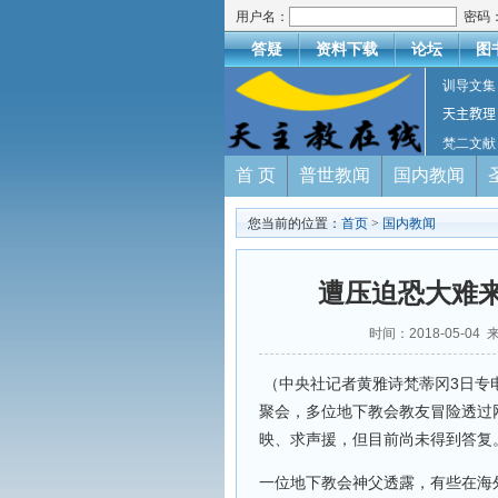
用户名：
密码
答疑
资料下载
论坛
图
训导文集
天主教理
梵二文献
首 页
普世教闻
国内教闻
您当前的位置：
首页
>
国内教闻
遭压迫恐大难来
时间：2018-05-
（中央社记者黄雅诗梵蒂冈3日专
聚会，多位地下教会教友冒险透过
映、求声援，但目前尚未得到答复
一位地下教会神父透露，有些在海