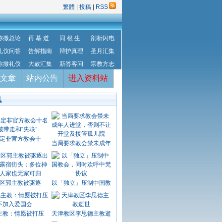
繁體
|
投稿
|
RSS
弥撒总论
再 慕 道
同 根 生
剖析闪电
礼仪问答
告解指南
辩护真理
圣月汇集
弥撒礼仪
大赦汇集
新答客问
宗教方志
文章
站内公告
进入资料站
讯
定非官方教会十
当局要求教会禁未成年
区郭主教被驱逐
以「独立」压制中国教
主教：情愿被打压
天津教区李思德主教逝