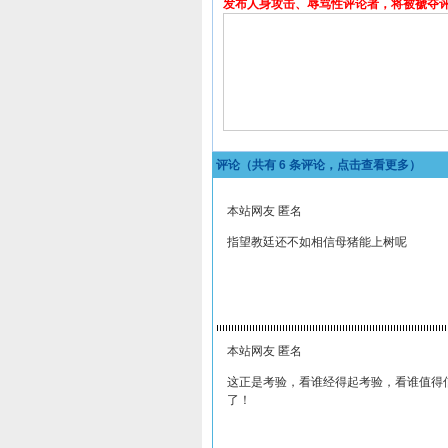
发布人身攻击、辱骂性评论者，将被褫夺
评论（共有
6
条评论，点击查看更多）
本站网友 匿名
指望教廷还不如相信母猪能上树呢
本站网友 匿名
这正是考验，看谁经得起考验，看谁值得
了！