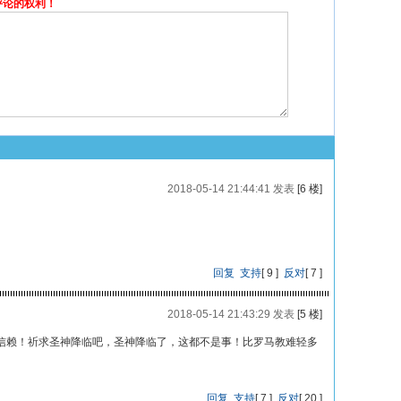
评论的权利！
2018-05-14 21:44:41 发表
[6 楼]
回复
支持
[
9
]
反对
[
7
]
2018-05-14 21:43:29 发表
[5 楼]
信赖！祈求圣神降临吧，圣神降临了，这都不是事！比罗马教难轻多
回复
支持
[
7
]
反对
[
20
]