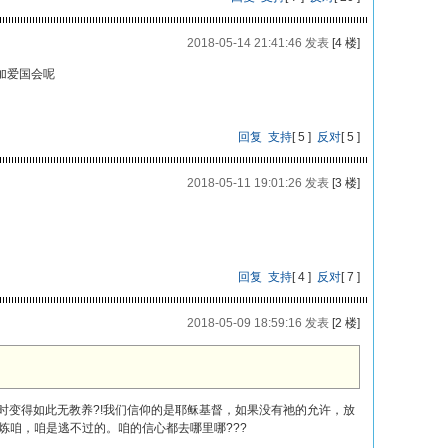
2018-05-14 21:41:46 发表
[4 楼]
加爱国会呢
回复
支持
[
5
]
反对
[
5
]
2018-05-11 19:01:26 发表
[3 楼]
回复
支持
[
4
]
反对
[
7
]
2018-05-09 18:59:16 发表
[2 楼]
时变得如此无教养?!我们信仰的是耶稣基督，如果没有祂的允许，放
炼咱，咱是逃不过的。咱的信心都去哪里哪???