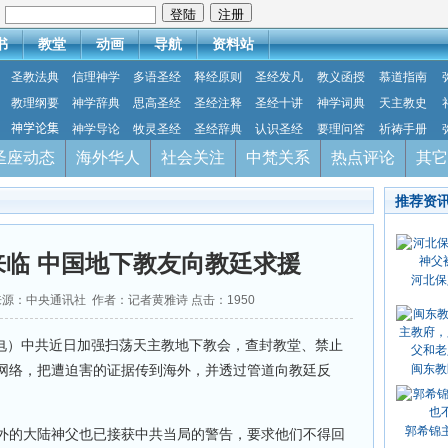
：
书
教堂
动画
导航
资料站
圣教法典
信理神学
多语圣经
释经原则
圣经发凡
教义函授
慕道指南
教理纲要
神学辞典
思高圣经
圣经注释
圣经十讲
神学词典
天主教史
神学论集
神学导论
牧灵圣经
圣经辞典
认识圣经
要理问答
祈祷手册
圣座动态
海外华人
社会关注
中梵关系
热点评论
其它
推荐资
临 中国地下教友向教廷求援
河北保
04 来源：中央通讯社 作者：记者黄雅诗 点击：
1950
电）中共近日加强扫荡天主教地下教会，查封教堂、禁止
网络，把遭迫害的证据传到海外，并透过管道向教廷反
闽东教
。
郭希锦
外的大陆神父也已接获中共当局的警告，要求他们不得回