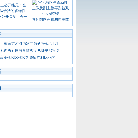
三公开接见：合一
宣化教区崔泰助理主教
章
，教宗方济各再次向教廷“疾病”开刀
枢机向教廷国务卿请教：从哪里启程？
- 宗座代牧区代牧为滞留在利比亚的
新
门