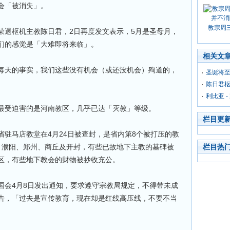
会「被消失」。
教宗周
荣退枢机主教陈日君，2日再度发文表示，5月是圣母月，
们的感觉是「大难即将来临」。
相关文
每天的事实，我们这些没有机会（或还没机会）殉道的，
圣诞将至
陈日君
利比亚 
最受迫害的是河南教区，几乎已达「灭教」等级。
栏目更
驻马店教堂在4月24日被查封，是省内第8个被打压的教
、濮阳、郑州、商丘及开封，有些已故地下主教的墓碑被
栏目热
区，有些地下教会的财物被抄收充公。
国会4月8日发出通知，要求遵守宗教局规定，不得带未成
告，「过去是宣传教育，现在却是红线高压线，不要不当