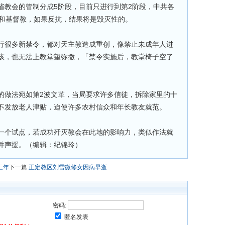
省教会的管制分成5阶段，目前只进行到第2阶段，中共各
教和基督教，如果反抗，结果将是毁灭性的。
行很多新禁令，都对天主教造成重创，像禁止未成年人进
孩，也无法上教堂望弥撒，「禁令实施后，教堂椅子空了
的做法宛如第2波文革，当局要求许多信徒，拆除家里的十
不发放老人津贴，迫使许多农村信众和年长教友就范。
一个试点，若成功歼灭教会在此地的影响力，类似作法就
并声援。（编辑：纪锦玲）
三年
下一篇:
正定教区刘雪微修女因病早逝
密码:
匿名发表