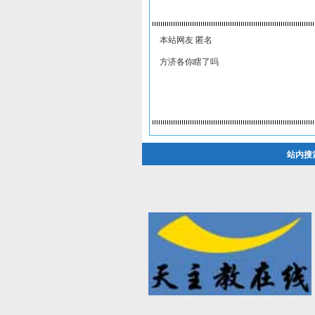
本站网友 匿名
方济各你瞎了吗
站内搜