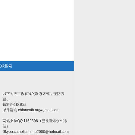
高级搜索
以下为天主教在线的联系方式，谨防假
冒。
请将#替换成@
邮件咨询:chinacath.org#gmail.com
网站支持QQ:1152308（已被腾讯永久冻
结）
Skype:
catholiconline2000@hotmail.com