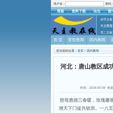
用户名：
密码
答疑
资料下载
论坛
图
训导文集
天主教理
梵二文献
首 页
普世教闻
国内教闻
您当前的位置：
首页
>
国内教闻
河北：唐山教区成功
时间：2018-05-09 来
慈母惠德三春暖，玫瑰馨
洲天下门徒共钦崇。一八