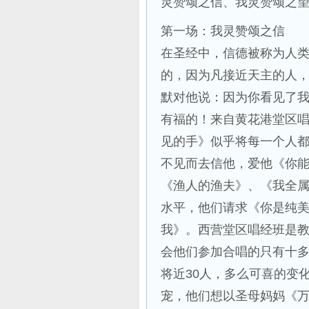
灵赞颂之信、我灵赞颂之
第一场：我灵赞颂之信
在圣经中，信德被称为人类
的，因为凡接近天主的人，应
默对他说：因为你看见了
有福的！来自黄花港堂区
见的手》似乎将每一个人
不见而去信他，爱他《你
《渔人的渔夫》、《我全
水平，他们请求《你是纯
我》。西营堂区唱经班是
会他们参加合唱的只有十
将近30人，多么可喜的变
宠，他们想以圣母妈妈《