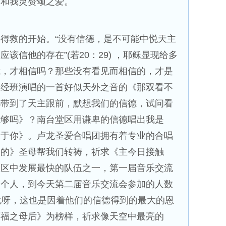
望和我灵赞颂之爱。
得救的开始。“没有信德，是不可能中悦天主
该信他的存在”(若20：29) ，耶稣显现给多
我，才相信吗？那些没有看见而相信的，才是
唱经班演唱的一首好似天外之音的《那双看不
都带到了天主跟前，默想我们的信德，试问看
能够吗》？南台堂区用谦卑的信德唱出我是
属于你》。卢龙圣爱合唱团拥有着专业的合唱
美的》圣母帮我们转祷，祈求《主今日接触
教区中发展最快的队伍之一，第一届音乐交流
多个人，到今天第二届音乐交流会参加的人数
化呀，这也是因着他们的信德得到的最大的恩
万福之母后》为榜样，祈求像天空中最亮的