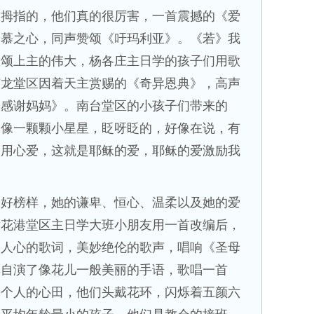
大拇指的，他们真的很厉害，一首震撼的《爱
爱慕之心，同声赞颂《吁玛利亚》。《若》我
歌颂上主的伟大，杨各庄主日学的孩子们用歌
卢龙堂区因着天主赏赐的《奇异恩典》，高声
《感谢妈妈》。南台堂区的小孩子们带来的
的像一颗颗小星星，眨呀眨的，好像在说，有
，用心爱，这就是耶稣的爱，耶稣的爱激励我
最好榜样，她的谦卑、恒心、温柔以及她的爱
黄花港堂区主日学大班小朋友用一首改编后，
奋人心的歌词，美妙绝伦的歌声，唱响《圣母
排自演了像花儿一般美丽的手语，歌唱一首
每个人的心田，他们头戴花环，闪烁着五颜六