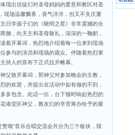
全体现出信徒们对圣母妈妈的爱意和教区对圣
分，现场温馨飘香，喜气洋洋，但又不失庄重
区主日学孩子们的《晓明之星》非常震撼的合
台两侧，向天主和圣母敬礼，深深的一鞠躬，
宣读着开幕词，热烈地介绍着每一位来到现场
一位参与的演员和现场的观众。伴随着热烈掌
在主持人的宣布下正式拉开帷幕。
启神父致开幕词，郭神父对参加晚会的主教，
热烈的欢迎，并提出在活动中如有做的不到，
家多多包含。此话一出，台下顿时响起热烈的
黄花港堂区神父，教友们的辛苦筹办给予的最
灵赞颂”音乐合唱交流会共分为三个板块，我