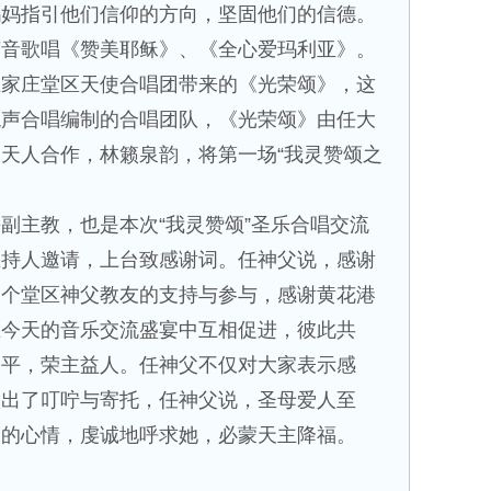
妈妈指引他们信仰的方向，坚固他们的信德。
声音歌唱《赞美耶稣》、《全心爱玛利亚》。
五家庄堂区天使合唱团带来的《光荣颂》，这
混声合唱编制的合唱团队，《光荣颂》由任大
天人合作，林籁泉韵，将第一场“我灵赞颂之
副主教，也是本次“我灵赞颂”圣乐合唱交流
主持人邀请，上台致感谢词。任神父说，感谢
一个堂区神父教友的支持与参与，感谢黄花港
在今天的音乐交流盛宴中互相促进，彼此共
水平，荣主益人。任神父不仅对大家表示感
做出了叮咛与寄托，任神父说，圣母爱人至
爱的心情，虔诚地呼求她，必蒙天主降福。