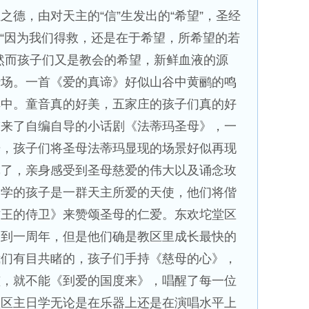
之德，由对天主的“信”生发出的“希望”，圣经
们：“因为我们得救，还是在于希望，所希望的若
然而孩子们又是教会的希望，新鲜血液的源
专场。一首《爱的真谛》好似山谷中黄鹂的鸣
其中。童音真的好美，五家庄的孩子们真的好
带来了自编自导的小话剧《法蒂玛圣母》，一
光，孩子们将圣母法蒂玛显现的场景好似再现
戏了，亲身感受到圣母慈爱的伟大以及诵念玫
日学的孩子是一群天主所爱的天使，他们将偕
君王的侍卫》来赞颂圣母的仁爱。东欢坨堂区
不到一周年，但是他们确是教区里成长最快的
我们有目共睹的，孩子们手持《慈母的心》，
孩，就不能《到爱的国度来》，唱醒了每一位
堂区主日学无论是在乐器上还是在演唱水平上