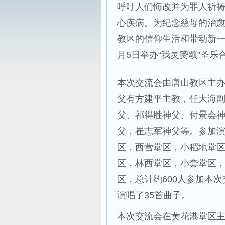
呼吁人们悔改并为罪人祈
心疾病。为纪念慈母的治
教区的信仰生活和带动新一
月5日举办“我灵赞颂”圣乐
本次交流会由唐山教区主
父有方建平主教，任大海
父、祁得胜神父、付景会
父，崔志军神父等。参加
区，西营堂区，小稻地堂
区，林西堂区，小套堂区，
区，总计约600人参加本
演唱了35首曲子。
本次交流会在黄花港堂区