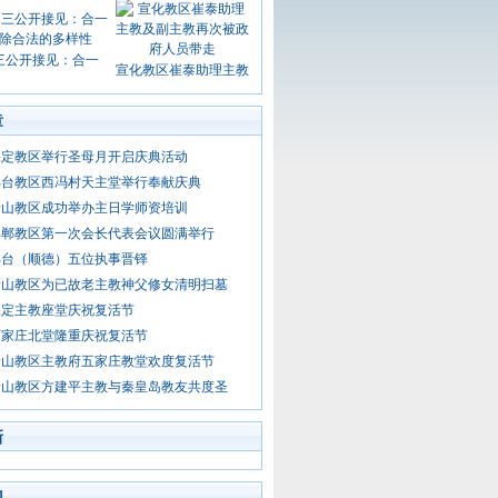
三公开接见：合一
宣化教区崔泰助理主教
章
保定教区举行圣母月开启庆典活动
邢台教区西冯村天主堂举行奉献庆典
唐山教区成功举办主日学师资培训
邯郸教区第一次会长代表会议圆满举行
邢台（顺德）五位执事晋铎
唐山教区为已故老主教神父修女清明扫墓
保定主教座堂庆祝复活节
石家庄北堂隆重庆祝复活节
唐山教区主教府五家庄教堂欢度复活节
唐山教区方建平主教与秦皇岛教友共度圣
新
门