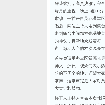
鲜花簇拥，高贵典雅，完
母月的重视。晚上6点30
肃穆。一首来自黄花港堂
唱后，两位主持人走到祭
走到舞台中间精神饱满地
的神父，真挚地欢迎着每
声，激动人心的本次晚会
首先邀请承办堂区堂郭光
神父，演员，观众们表示
想的不周全的地方还望大
掌声，这掌声定是大家对
大肯定和鼓励。
接下来主持人宣布本次“我