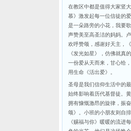
在教区中都是值得大家竖
慕》激发起每一位信徒的
是一朵路旁的小花，我要
声赞美至高圣洁的妈妈。
欢呼赞颂，感谢好天主，
《发光如星》，仿佛就真
一份爱从天而来，甘心给
用生命《活出爱》。
圣母是我们信仰生活中的
始终影响着历代基督徒。
拥有慷慨激昂的旋律，振
颂》。小班的小朋友则自
《赐福与你》暖暖的流进