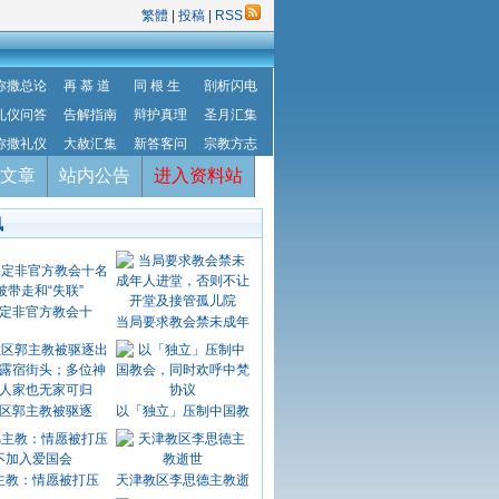
繁體
|
投稿
|
RSS
弥撒总论
再 慕 道
同 根 生
剖析闪电
礼仪问答
告解指南
辩护真理
圣月汇集
弥撒礼仪
大赦汇集
新答客问
宗教方志
文章
站内公告
进入资料站
讯
定非官方教会十
当局要求教会禁未成年
区郭主教被驱逐
以「独立」压制中国教
主教：情愿被打压
天津教区李思德主教逝