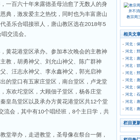
祷，一百六十年来露德圣母治愈了无数人的身
愈恩典，激发爱主之热忱，同时也为丰富唐山
教宗周
代圣乐合唱接班人，唐山教区选在2018年5
合唱交流会。
相关文
河北：
办，黄花港堂区承办。参加本次晚会的主教神
河北：
河北：
副主教，胡勇神父、刘允山神父、陈广群神
河北：
神父、汪志永神父、李永鑫神父，郭光启神
河北：
河北：
演出的堂口有五家庄堂区，南台堂区，卢龙堂
河北：
区，东欢坨堂区，大顾佃子堂区，杨各庄堂
河北：
秦皇岛堂区以及承办方黄花港堂区共12个堂
河北：
河北：
次交流会，其中有10个唱经班，8个主日学，共
栏目更
主教堂举办，走进教堂，圣母像在祭台一侧，
栏目热