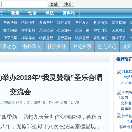
：
书
教堂
动画
导航
资料站
圣教法典
信理神学
多语圣经
释经原则
圣经发凡
教义函授
慕道指南
教理纲要
神学辞典
思高圣经
圣经注释
圣经十讲
神学词典
天主教史
神学论集
神学导论
牧灵圣经
圣经辞典
认识圣经
要理问答
祈祷手册
圣座动态
海外华人
社会关注
中梵关系
热点评论
其它
推荐资
举办2018年“我灵赞颂”圣乐合唱
河北保
交流会
源：
信德网
作者：文：谢梦 图：刘少春 点击：
1470
闽东教
香四季新，品超九天普世信众同瞻仰，德留五
五八年，无原罪圣母十八次在法国露德显现，
郭希锦