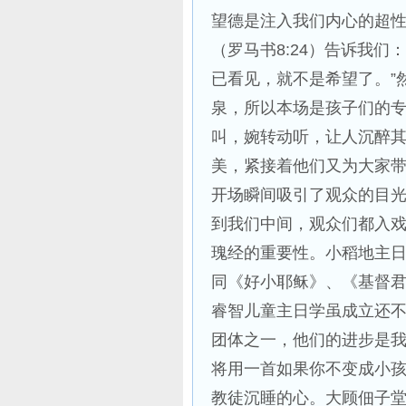
望德是注入我们内心的超性
（罗马书8:24）告诉我
已看见，就不是希望了。”
泉，所以本场是孩子们的
叫，婉转动听，让人沉醉
美，紧接着他们又为大家
开场瞬间吸引了观众的目
到我们中间，观众们都入
瑰经的重要性。小稻地主
同《好小耶稣》、《基督
睿智儿童主日学虽成立还
团体之一，他们的进步是
将用一首如果你不变成小
教徒沉睡的心。大顾佃子