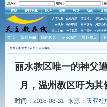
用户名：
密码：
答疑
资料下载
论坛
图书
教堂
动画
导航
训导文集
圣教法典
信理神学
多语圣经
天主教理
教理纲要
神学辞典
思高圣经
梵二文献
神学论集
神学导论
牧灵圣经
首 页
普世教闻
国内教闻
圣座动态
海外华人
社
您当前的位置：
首页
>
国内教闻
丽水教区唯一的神父
月，温州教区吁为其
时间：2018-08-31 来源：
天亚社