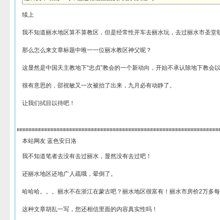
续上
我不知道丽水地区算不算教区，但是经常性开车去丽水玩，去过丽水市圣堂
那么怎么来文章标题中唯一一位丽水教区神父呢？
这显然是中国天主教地下“忠贞”教会的一个新动向，开始不承认除地下教会
很有意思的，邵祝敏又一次被抬了出来，九月必有动静了。
让我们拭目以待吧！
本站网友 蓝色安日洛
我不知道笔者去没有去过丽水，显然没有去过吧！
还丽水地区还地广人疏哦，晕倒了。
哈哈哈。。。丽水不在浙江在蒙古吧？丽水地区很富有！丽水市房价2万多每
这种文章胡乱一写，您还相信里面的内容真实性吗！