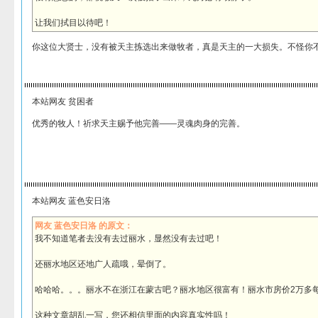
让我们拭目以待吧！
你这位大贤士，没有被天主拣选出来做牧者，真是天主的一大损失。不怪你
本站网友 贫困者
优秀的牧人！祈求天主赐予他完善——灵魂肉身的完善。
本站网友 蓝色安日洛
网友 蓝色安日洛 的原文：
我不知道笔者去没有去过丽水，显然没有去过吧！
还丽水地区还地广人疏哦，晕倒了。
哈哈哈。。。丽水不在浙江在蒙古吧？丽水地区很富有！丽水市房价2万多
这种文章胡乱一写，您还相信里面的内容真实性吗！