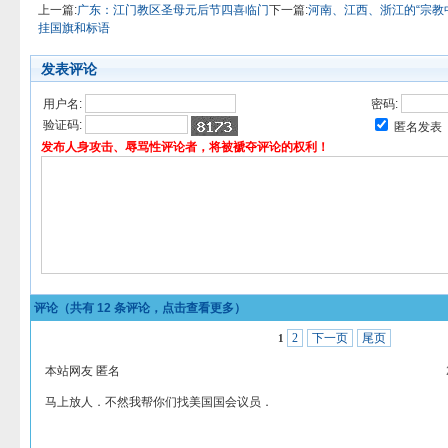
上一篇:
广东：江门教区圣母元后节四喜临门
下一篇:
河南、江西、浙江的“宗教
挂国旗和标语
发表评论
用户名:
密码:
验证码:
匿名发表
发布人身攻击、辱骂性评论者，将被褫夺评论的权利！
评论（共有
12
条评论，点击查看更多）
2
下一页
尾页
1
本站网友 匿名
马上放人．不然我帮你们找美国国会议员．