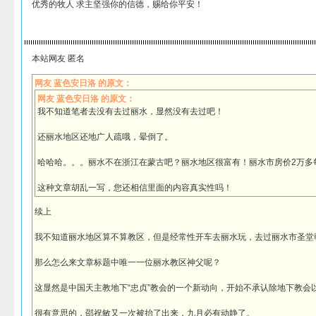
优秀的牧人 求主坚强你的信德，赐给你平安！
本站网友 匿名
网友 蓝色安日洛 的原文：
网友 蓝色安日洛 的原文：
我不知道笔者去没有去过丽水，显然没有去过吧！
还丽水地区还地广人疏哦，晕倒了。
哈哈哈。。。丽水不在浙江在蒙古吧？丽水地区很富有！丽水市房价2万多
这种文章胡乱一写，您还相信里面的内容真实性吗！
续上
我不知道丽水地区算不算教区，但是经常性开车去丽水玩，去过丽水市圣堂
那么怎么来文章标题中唯一一位丽水教区神父呢？
这显然是中国天主教地下“忠贞”教会的一个新动向，开始不承认除地下教会
很有意思的，邵祝敏又一次被抬了出来，九月必有动静了。