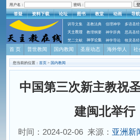
用户名：
密码：
答疑
资料下载
论坛
图书
教堂
动画
导航
训导文集
圣教法典
信理神学
多语圣经
天主教理
教理纲要
神学辞典
思高圣经
梵二文献
神学论集
神学导论
牧灵圣经
首 页
普世教闻
国内教闻
圣座动态
海外华人
社
您当前的位置：
首页
>
国内教闻
中国第三次新主教祝
建闽北举行
时间：2024-02-06 来源：
亚洲新