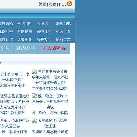
繁體
|
投稿
|
RSS
弥撒总论
再 慕 道
同 根 生
剖析闪电
礼仪问答
告解指南
辩护真理
圣月汇集
弥撒礼仪
大赦汇集
新答客问
宗教方志
文章
站内公告
进入资料站
讯
定非官方教会十
当局要求教会禁未成年
区郭主教被驱逐
以「独立」压制中国教
主教：情愿被打压
天津教区李思德主教逝