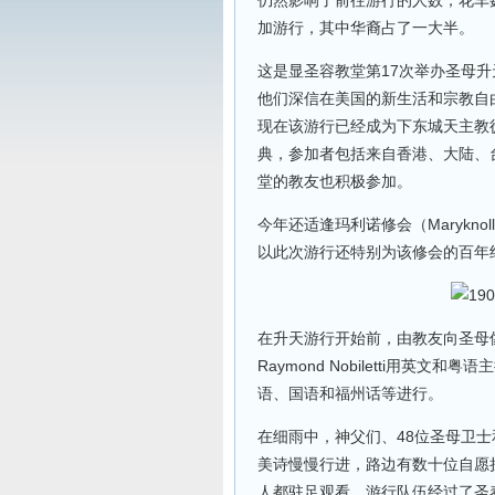
仍然影响了前往游行的人数，花车
加游行，其中华裔占了一大半。
这是显圣容教堂第17次举办圣母升
他们深信在美国的新生活和宗教自
现在该游行已经成为下东城天主教
典，参加者包括来自香港、大陆、
堂的教友也积极参加。
今年还适逢玛利诺修会（Maryknol
以此次游行还特别为该修会的百年
在升天游行开始前，由教友向圣母
Raymond Nobiletti用
语、国语和福州话等进行。
在细雨中，神父们、48位圣母卫
美诗慢慢行进，路边有数十位自愿
人都驻足观看。游行队伍经过了圣泰瑞莎教堂