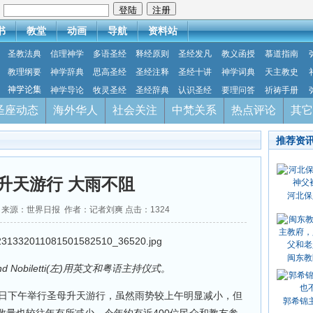
：
书
教堂
动画
导航
资料站
圣教法典
信理神学
多语圣经
释经原则
圣经发凡
教义函授
慕道指南
教理纲要
神学辞典
思高圣经
圣经注释
圣经十讲
神学词典
天主教史
神学论集
神学导论
牧灵圣经
圣经辞典
认识圣经
要理问答
祈祷手册
圣座动态
海外华人
社会关注
中梵关系
热点评论
其它
推荐资
升天游行 大雨不阻
河北保
-20 来源：世界日报 作者：记者刘爽 点击：
1324
闽东教
d Nobiletti(左)用英文和粤语主持仪式。
4日下午举行圣母升天游行，虽然雨势较上午明显减小，但
郭希锦