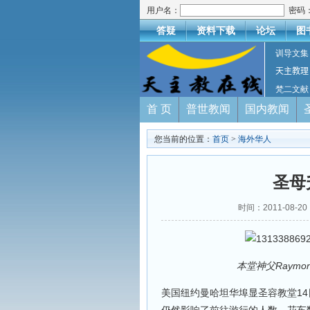
用户名：
密码
答疑
资料下载
论坛
图
训导文集
天主教理
梵二文献
首 页
普世教闻
国内教闻
您当前的位置：
首页
>
海外华人
圣母
时间：2011-08
本堂神父Raymon
美国纽约曼哈坦华埠显圣容教堂1