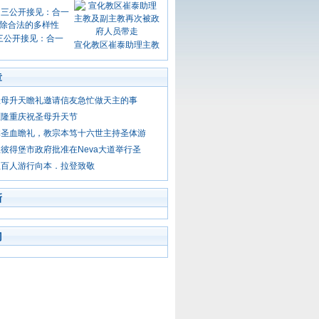
三公开接见：合一
宣化教区崔泰助理主教
章
圣母升天瞻礼邀请信友急忙做天主的事
区隆重庆祝圣母升天节
体圣血瞻礼，教宗本笃十六世主持圣体游
彼得堡市政府批准在Neva大道举行圣
坦百人游行向本．拉登致敬
新
门