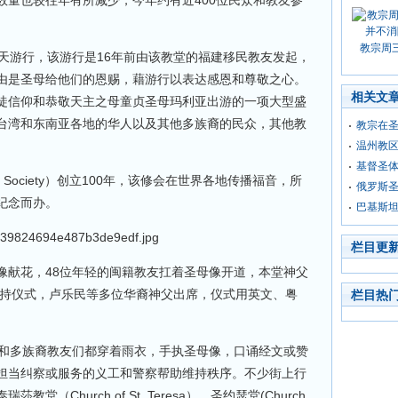
数量也较往年有所减少，今年约有近400位民众和教友参
教宗周
天游行，该游行是16年前由该教堂的福建移民教友发起，
由是圣母给他们的恩赐，藉游行以表达感恩和尊敬之心。
相关文
徒信仰和恭敬天主之母童贞圣母玛利亚出游的一项大型盛
台湾和东南亚各地的华人以及其他多族裔的民众，其他教
教宗在
温州教
基督圣
l Society）创立100年，该修会在世界各地传播福音，所
俄罗斯圣
纪念而办。
巴基斯
栏目更
像献花，48位年轻的闽籍教友扛着圣母像开道，本堂神父
英文和粤语主持仪式，卢乐民等多位华裔神父出席，仪式用英文、粤
栏目热
士和多族裔教友们都穿着雨衣，手执圣母像，口诵经文或赞
担当纠察或服务的义工和警察帮助维持秩序。不少街上行
（Church of St. Teresa）、圣约瑟堂(Church