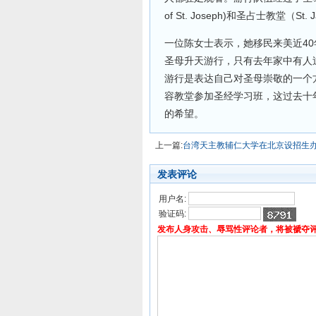
of St. Joseph)和圣占士教堂（S
一位陈女士表示，她移民来美近4
圣母升天游行，只有去年家中有人
游行是表达自己对圣母崇敬的一个
容教堂参加圣经学习班，这过去十
的希望。
上一篇:
台湾天主教辅仁大学在北京设招生
发表评论
用户名:
验证码:
发布人身攻击、辱骂性评论者，将被褫夺