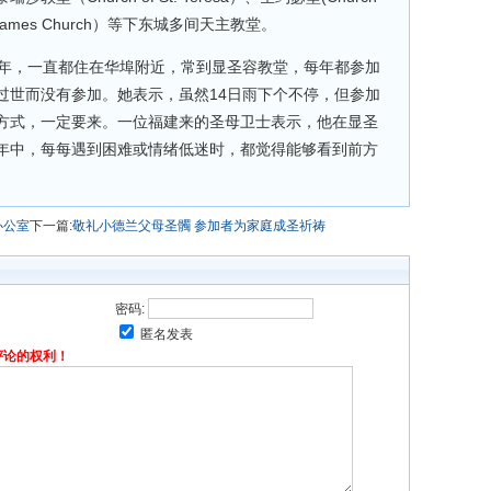
t. James Church）等下东城多间天主教堂。
0年，一直都住在华埠附近，常到显圣容教堂，每年都参加
过世而没有参加。她表示，虽然14日雨下个不停，但参加
方式，一定要来。一位福建来的圣母卫士表示，他在显圣
年中，每每遇到困难或情绪低迷时，都觉得能够看到前方
办公室
下一篇:
敬礼小德兰父母圣髑 参加者为家庭成圣祈祷
密码:
匿名发表
评论的权利！