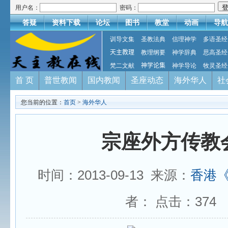
用户名：
密码：
答疑
资料下载
论坛
图书
教堂
动画
导航
训导文集
圣教法典
信理神学
多语圣经
天主教理
教理纲要
神学辞典
思高圣经
梵二文献
神学论集
神学导论
牧灵圣经
首 页
普世教闻
国内教闻
圣座动态
海外华人
社
您当前的位置：
首页
>
海外华人
宗座外方传教
时间：2013-09-13 来源：
香港
者： 点击：
374