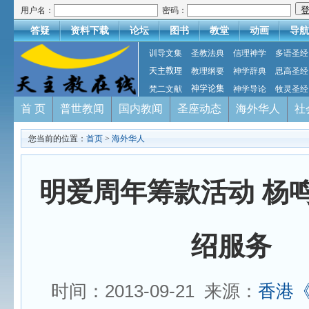
用户名：
密码：
答疑
资料下载
论坛
图书
教堂
动画
导航
训导文集
圣教法典
信理神学
多语圣经
天主教理
教理纲要
神学辞典
思高圣经
梵二文献
神学论集
神学导论
牧灵圣经
首 页
普世教闻
国内教闻
圣座动态
海外华人
社
您当前的位置：
首页
>
海外华人
明爱周年筹款活动 杨
绍服务
时间：2013-09-21 来源：
香港