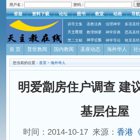
用户名：
密码：
答疑
资料下载
论坛
图书
教堂
动画
导航
训导文集
圣教法典
信理神学
多语圣经
天主教理
教理纲要
神学辞典
思高圣经
梵二文献
神学论集
神学导论
牧灵圣经
首 页
普世教闻
国内教闻
圣座动态
海外华人
社
您当前的位置：
首页
>
海外华人
明爱劏房住户调查 建
基层住屋
时间：2014-10-17 来源：
香港