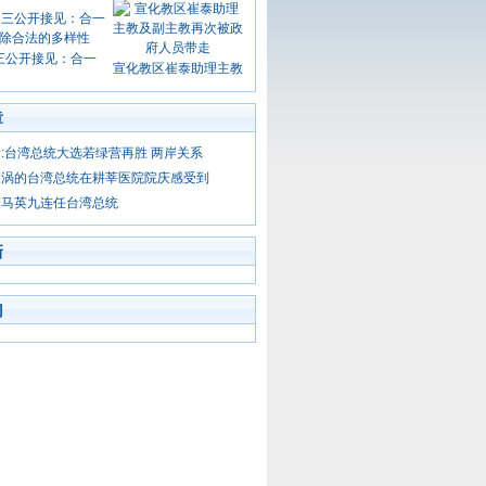
三公开接见：合一
宣化教区崔泰助理主教
章
:台湾总统大选若绿营再胜 两岸关系
漩涡的台湾总统在耕莘医院院庆感受到
徒马英九连任台湾总统
新
门