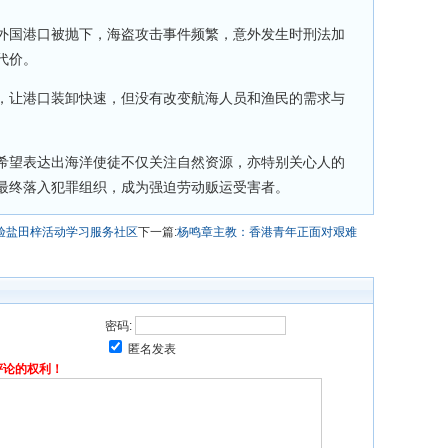
外国港口被抛下，海盗攻击事件频繁，意外发生时刑法加
代价。
，让港口装卸快速，但没有改变航海人员和渔民的需求与
希望表达出海洋使徒不仅关注自然资源，亦特别关心人的
最终落入犯罪组织，成为强迫劳动贩运受害者。
验盐田梓活动学习服务社区
下一篇:
杨鸣章主教：香港青年正面对艰难
密码:
匿名发表
评论的权利！