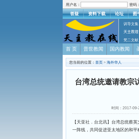
用户名：
密码
答疑
资料下载
论坛
图
训导文集
天主教理
梵二文献
首 页
普世教闻
国内教闻
您当前的位置：
首页
>
海外华人
台湾总统邀请教宗
时间：2017-09
【天亚社．台北讯】台湾总统蔡英
一阵线，共同促进亚太地区的和平