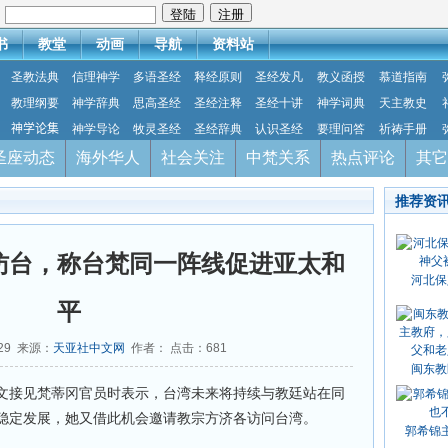
：
书
教堂
动画
导航
资料站
圣教法典
信理神学
多语圣经
释经原则
圣经发凡
教义函授
慕道指南
教理纲要
神学辞典
思高圣经
圣经注释
圣经十讲
神学词典
天主教史
神学论集
神学导论
牧灵圣经
圣经辞典
认识圣经
要理问答
祈祷手册
圣座动态
海外华人
社会关注
中梵关系
热点评论
其它
推荐资
访台，称台梵同一阵线促进亚太和
河北保
平
-29 来源：
天亚社中文网
作者： 点击：
681
闽东教
文接见梵蒂冈官员时表示，台湾未来将持续与教廷站在同
稳定发展，她又借此机会邀请教宗方济各访问台湾。
郭希锦