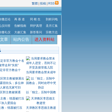
繁體
|
投稿
|
RSS
弥撒总论
再 慕 道
同 根 生
剖析闪电
礼仪问答
告解指南
辩护真理
圣月汇集
弥撒礼仪
大赦汇集
新答客问
宗教方志
文章
站内公告
进入资料站
讯
定非官方教会十
当局要求教会禁未成年
区郭主教被驱逐
以「独立」压制中国教
主教：情愿被打压
天津教区李思德主教逝