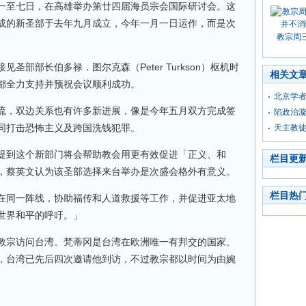
一至七日，在高雄举办第廿四届海员宗会国际研讨会。这
成的新圣部于去年九月成立，今年一月一日运作，而是次
教宗周
圣部部长伯多禄．图尔克森（Peter Turkson）枢机时
相关文
都全力支持并预祝会议顺利成功。
北京学者
流，双边关系也有许多新进展，像是今年五月双方完成签
陷政治
同打击恐怖主义及跨国洗钱犯罪。
天主教
提到这个新部门将会帮助教会用更有效促进「正义、和
栏目更
，蔡英文认为该圣部选择来台举办是次盛会格外有意义。
栏目热
在同一阵线，协助福传和人道救援等工作，并促进亚太地
世界和平的呼吁。」
教宗访问台湾。梵蒂冈是台湾在欧洲唯一有邦交的国家。
，台湾已先后四次邀请他到访，不过教宗都以时间为由婉