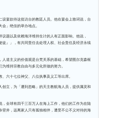
仁设宴款待这批访台的教廷人员。他在宴会上致词说，台
大会」绝佳的举办地点。
洋议题以及依赖海洋维持生计的人有正面影响。他说，
使徒』」，有共同责任去处理人权、社会责任及经济永续
，人道主义的价值观是台梵关系的基础，希望图尔克森枢
们为维持宗教自由与多元化所做的努力。
教、六十七位神父、八位执事及义工等出席。
人创立，为「遭到忽略」的天主教航海人员，提供属灵和
说，全球有四千三百万人在海上工作，他们的工作为在陆
乡背井，远离家人只有孤独相伴，遭受不公不义对待的海