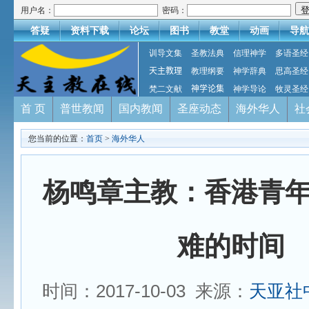
用户名：
密码：
答疑
资料下载
论坛
图书
教堂
动画
导航
训导文集
圣教法典
信理神学
多语圣经
天主教理
教理纲要
神学辞典
思高圣经
梵二文献
神学论集
神学导论
牧灵圣经
首 页
普世教闻
国内教闻
圣座动态
海外华人
社
您当前的位置：
首页
>
海外华人
杨鸣章主教：香港青
难的时间
时间：2017-10-03 来源：
天亚社