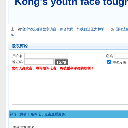
Kong’s youth face toug
上一篇:
台湾总统邀请教宗访台，称台梵同一阵线促进亚太和平
下一篇:
国籍法
证
发表评论
用户名:
密码:
验证码:
匿名发表
发布人身攻击、辱骂性评论者，将被褫夺评论的权利！
评论（共有
1
条评论，点击查看更多）
本站网友 匿名