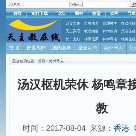
用户名：
密码：
答疑
资料下载
论坛
图书
教堂
动画
导航
训导文集
圣教法典
信理神学
多语圣经
天主教理
教理纲要
神学辞典
思高圣经
梵二文献
神学论集
神学导论
牧灵圣经
首 页
普世教闻
国内教闻
圣座动态
海外华人
社
您当前的位置：
首页
>
海外华人
汤汉枢机荣休 杨鸣章
教
时间：2017-08-04 来源：
香港