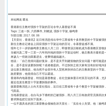
本站网友 匿名
香港新任主教对强拆十字架的言论令华人基督徒不满
Tags: 三改一拆, 六四事件, 刘晓波, 强拆十字架, 杨鸣章
刊登日期: 2017. 08. 06
【天亚社．香港讯】近日有消息传出华中江西省有十多所教堂的十字架被强
新任主教在记者会上回应强拆十字架运动的言论，令基督徒感不满。
现年七十一岁的杨鸣章主教在八月二日，即接替汤汉枢机成为香港教区首牧
当被问及二零一三至一六年间内地的强拆十字架运动时，杨主教表示最初是
来渗入一些政治因素进去，使事情越搞越大。
他说：「自己觉得问题好复杂，是不是关乎到建筑物的安全问题？都可能是
全，是不是应该要拆卸呢？或者都是的。不过拆卸之前大家有没有好好地沟
这位新主教续说，他当然不会容许有人贸然来拆掉自己的主教座堂的十字架
政府要拆，他觉得自己不可以霸道。
香港和内地基督徒，特别是基督教徒，在社交媒体显示对其言论的不满，尤
最近也发生教堂十字架遭拆除的事件。
据基督教消息人士向天亚社指出，近日在江西省有十多个教堂十字架被强拆
弋阳县。
当地基督徒说，在白马乡下塘村的已被强拆，而八月三日有政府官员第四次
要求降低把它挂到下面来」。
一位不愿具名的浙江基督教会领袖告诉天亚社：「实在令人失望。他〔杨鸣