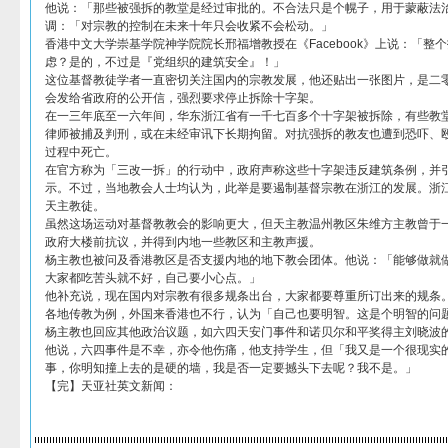
他说：「那些被强拆的教堂是经过审批的。不合法只是个幌子，用于蒙蔽法
调：「对宗教的控制在未来十年只会收紧不会松动。」
香港中文大学崇基学院神学院院长邢福增教授在《Facebook》上说：「整
虑？是的，不过是『党组织的建筑安全』！」
这位基督教徒学者一直密切关注国内的宗教发展，他还贴出一张图片，是二
会发给省政府的公开信，强烈要求停止拆除十字架。
在一三年底至一六年间，华东浙江省有一千七百多个十字架被拆除，有些教
律师被捕及判刑，或在未经审讯下长期拘留。对抗强拆的教友也遭到恐吓、
过程中死亡。
在官方称为「三改一拆」的行动中，政府声称这些十字架违反建筑条例，并
示。不过，当地教会人士均认为，此举是要遏制基督宗教在浙江的发展。浙
天主教徒。
虽然这场运动对基督教教会的影响更大，但天主教温州教区朱维方主教曾于
政府大楼前抗议，并得到内地一些教区和主教声援。
杨主教也被问及香港教区是否支援内地的地下教会团体。他说：「能够做就
大家都吃苦头就不好，自己要小心点。」
他补充说，现在国内对宗教有很多规条出台，大家都要尊重所订出来的规条
各地传教为例，外国来香港也不行，认为「自己也要明智。这是个明智的问
杨主教也回应其他政治议题，如六四天安门事件和诺贝尔和平奖得主刘晓波
他说，六四事件是不幸，亦令他伤痛，他支持学生，但「我又是一个很现实
事，你明知撞上去的是硬的墙，我是否一定要撼头下去呢？我不是。」
【完】天亚社英文新闻：