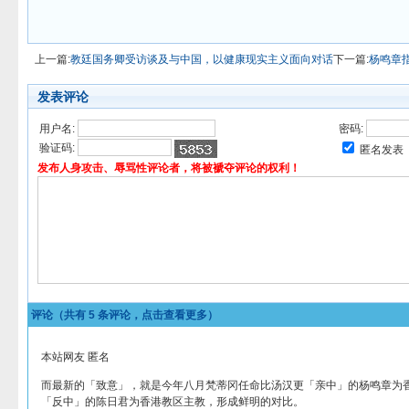
上一篇:
教廷国务卿受访谈及与中国，以健康现实主义面向对话
下一篇:
杨鸣章
发表评论
用户名:
密码:
验证码:
匿名发表
发布人身攻击、辱骂性评论者，将被褫夺评论的权利！
评论（共有
5
条评论，点击查看更多）
本站网友 匿名
而最新的「致意」，就是今年八月梵蒂冈任命比汤汉更「亲中」的杨鸣章为
「反中」的陈日君为香港教区主教，形成鲜明的对比。