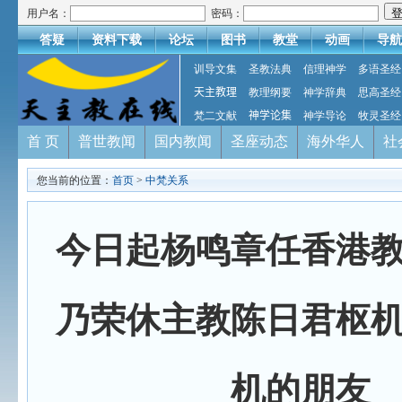
用户名：
密码：
答疑
资料下载
论坛
图书
教堂
动画
导航
训导文集
圣教法典
信理神学
多语圣经
天主教理
教理纲要
神学辞典
思高圣经
梵二文献
神学论集
神学导论
牧灵圣经
首 页
普世教闻
国内教闻
圣座动态
海外华人
社
您当前的位置：
首页
>
中梵关系
今日起杨鸣章任香港
乃荣休主教陈日君枢
机的朋友