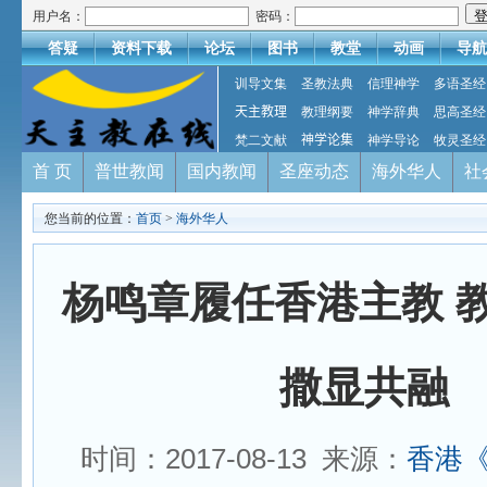
用户名：
密码：
答疑
资料下载
论坛
图书
教堂
动画
导航
训导文集
圣教法典
信理神学
多语圣经
天主教理
教理纲要
神学辞典
思高圣经
梵二文献
神学论集
神学导论
牧灵圣经
首 页
普世教闻
国内教闻
圣座动态
海外华人
社
您当前的位置：
首页
>
海外华人
杨鸣章履任香港主教 
撒显共融
时间：2017-08-13 来源：
香港