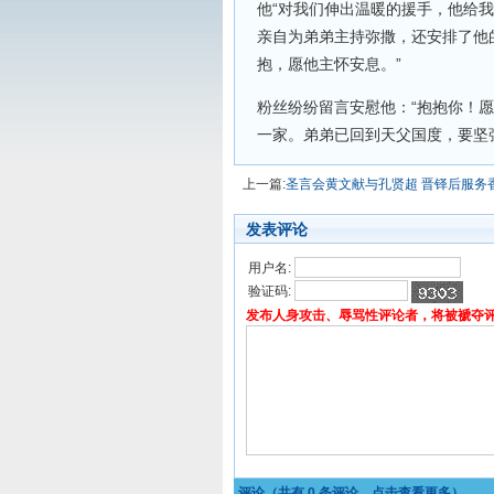
他“对我们伸出温暖的援手，他给
亲自为弟弟主持弥撒，还安排了他
抱，愿他主怀安息。”
粉丝纷纷留言安慰他：“抱抱你！愿
一家。弟弟已回到天父国度，要坚
上一篇:
圣言会黄文献与孔贤超 晋铎后服务
发表评论
用户名:
验证码:
发布人身攻击、辱骂性评论者，将被褫夺
评论（共有
0
条评论，点击查看更多）