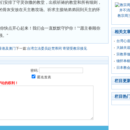
我们安排了守灵弥撒的教堂，出殡祈祷的教堂和所有细则，
的骨灰安放在天主教坟场。祈求主接纳弟弟回到天主的怀
教宗周
你快点开心起来！我们会一直默默守护你！”“愿主眷顾你
相关文
强。”
台湾心道
大姊夫追
香港及澳门
下一篇:
台湾立法委员赴梵蒂冈 寄望受教宗接见
宗教界缅
缅怀单枢
日本教
密码:
匿名发表
栏目更
评论的权利！
栏目热