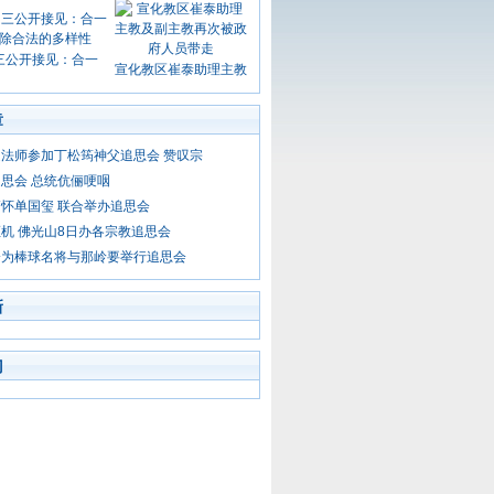
三公开接见：合一
宣化教区崔泰助理主教
章
法师参加丁松筠神父追思会 赞叹宗
思会 总统伉俪哽咽
怀单国玺 联合举办追思会
机 佛光山8日办各宗教追思会
会为棒球名将与那岭要举行追思会
新
门