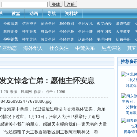
：
书
教堂
动画
导航
资料站
圣教法典
信理神学
多语圣经
释经原则
圣经发凡
教义函授
慕道指南
教理纲要
神学辞典
思高圣经
圣经注释
圣经十讲
神学词典
天主教史
神学论集
神学导论
牧灵圣经
圣经辞典
认识圣经
要理问答
祈祷手册
圣座动态
海外华人
社会关注
中梵关系
热点评论
其它
推荐资
发文悼念亡弟：愿他主怀安息
河北保
01-26 来源：凤凰网 作者： 点击：
1096
于香港家中暴毙，张卫健透过电话向香港媒体证实，弟弟
闽东教
的情况下过世。1月10日，张家人为张卫彝举行了追思
“感谢关心我们的朋友。感谢天主赐给我们一家无穷的力量
。”他还感谢了天主教香港教区副主教陈志明神父，称
郭希锦