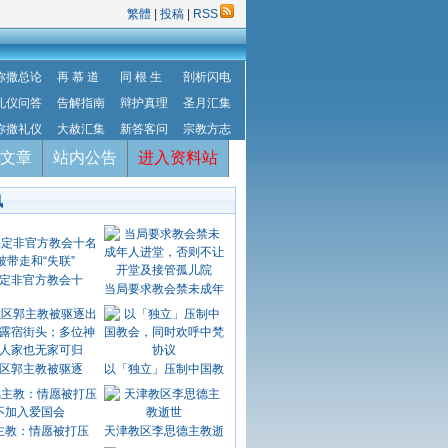
繁體
|
投稿
|
RSS
弥撒总论
再 慕 道
同 根 生
剖析闪电
礼仪问答
告解指南
辩护真理
圣月汇集
弥撒礼仪
大赦汇集
新答客问
宗教方志
文章
站内公告
进入资料站
讯
定非官方教会十
当局要求教会禁未成年
区郭主教被驱逐
以「独立」压制中国教
主教：情愿被打压
天津教区李思德主教逝