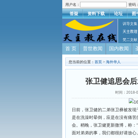
用户名：
密码
答疑
资料下载
论坛
图
训导文集
天主教理
梵二文献
首 页
普世教闻
国内教闻
您当前的位置：
首页
>
海外华人
张卫健追思会后
时间：2018-
日前，张卫健的二弟张卫彝被发现
是在洗澡时晕倒，应是在没有痛苦
会。稍晚，张卫健更新微博，称：
面对弟弟的事，我们都很好请放心