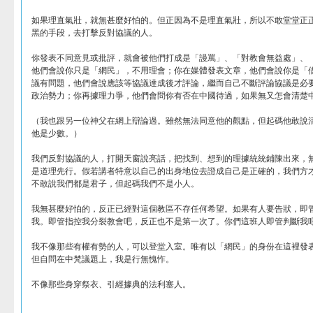
如果理直氣壯，就無甚麼好怕的。但正因為不是理直氣壯，所以不敢堂堂正
黑的手段，去打擊反對協議的人。
你發表不同意見或批評，就會被他們打成是「謾罵」、「對教會無益處」、
他們會說你只是「網民」，不用理會；你在媒體發表文章，他們會說你是「
議有問題，他們會說應該等協議達成後才評論，繼而自己不斷評論協議是必
政治勢力；你再據理力爭，他們會問你有否在中國待過，如果無又怎會清楚
（我也跟另一位神父在網上辯論過。雖然無法同意他的觀點，但起碼他敢說
他是少數。）
我們反對協議的人，打開天窗說亮話，把找到、想到的理據統統鋪陳出來，
是道理先行。假若講者特意以自己的出身地位去證成自己是正確的，我們方
不敢說我們都是君子，但起碼我們不是小人。
我無甚麼好怕的，反正已經對這個教區不存任何希望。如果有人要告狀，即
我。即管指控我分裂教會吧，反正也不是第一次了。你們這班人即管判斷我
我不像那些有權有勢的人，可以登堂入室。唯有以「網民」的身份在這裡發
但自問在中梵議題上，我是行無愧怍。
不像那些身穿祭衣、引經據典的法利塞人。