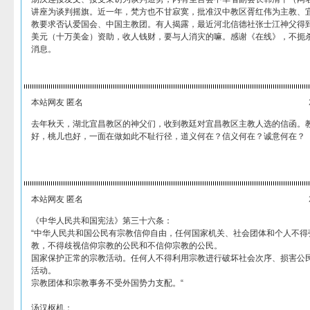
讲座为谈判摇旗。近一年，梵方也不甘寂寞，批准汉中教区胥红伟为主教、
教要求否认爱国会、中国主教团。有人揭露，最近河北信德社张士江神父得到教
美元（十万美金）资助，收人钱财，要与人消灾的嘛。感谢《在线》，不扼
消息。
本站网友 匿名
去年秋天，湖北宜昌教区的神父们，收到教廷对宜昌教区主教人选的信函。
好，桃儿也好，一面在做如此不耻行径，道义何在？信义何在？诚意何在？
本站网友 匿名
《中华人民共和国宪法》第三十六条：
“中华人民共和国公民有宗教信仰自由，任何国家机关、社会团体和个人不得
教，不得歧视信仰宗教的公民和不信仰宗教的公民。
国家保护正常的宗教活动。任何人不得利用宗教进行破坏社会次序、损害公
活动。
宗教团体和宗教事务不受外国势力支配。“
汤汉枢机：