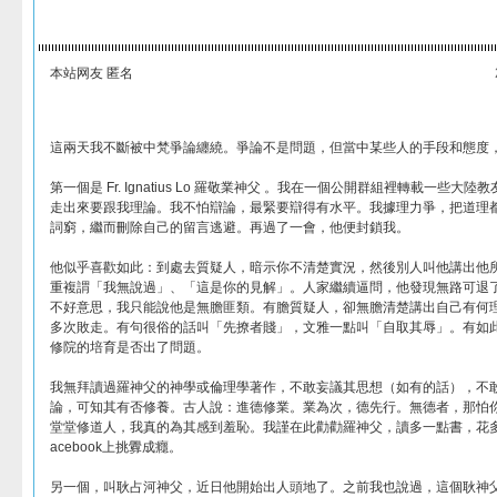
本站网友 匿名
這兩天我不斷被中梵爭論纏繞。爭論不是問題，但當中某些人的手段和態度
第一個是 Fr. Ignatius Lo 羅敬業神父 。我在一個公開群組裡轉載一些
走出來要跟我理論。我不怕辯論，最緊要辯得有水平。我據理力爭，把道理
詞窮，繼而刪除自己的留言逃避。再過了一會，他便封鎖我。
他似乎喜歡如此：到處去質疑人，暗示你不清楚實況，然後別人叫他講出他
重複謂「我無說過」、「這是你的見解」。人家繼續逼問，他發現無路可退
不好意思，我只能說他是無膽匪類。有膽質疑人，卻無膽清楚講出自己有何
多次敗走。有句很俗的話叫「先撩者賤」，文雅一點叫「自取其辱」。有如
修院的培育是否出了問題。
我無拜讀過羅神父的神學或倫理學著作，不敢妄議其思想（如有的話），不
論，可知其有否修養。古人說：進德修業。業為次，德先行。無德者，那怕
堂堂修道人，我真的為其感到羞恥。我謹在此勸勸羅神父，讀多一點書，花多
acebook上挑釁成癮。
另一個，叫耿占河神父，近日他開始出人頭地了。之前我也說過，這個耿神