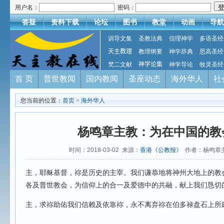
用户名：
密码：
答疑
资料下载
论坛
图书
教堂
动画
导航
训导文集
圣教法典
信理神学
多语圣经
天主教理
教理纲要
神学辞典
思高圣经
梵二文献
神学论集
神学导论
牧灵圣经
首 页
普世教闻
国内教闻
圣座动态
海外华人
社
您当前的位置：
首页
>
海外华人
杨鸣章主教：为在中国的教
时间：2018-03-02 来源：
香港《公教报》
作者：杨鸣章主
主，耶稣基督，祢是历史的主宰。我们谦恭地将神州大地上的教
各及普世教会，为信仰上的合一及爱德中的共融，献上我们恳切
主，求祢助佑我们信赖及依靠祢，永不离弃祢在伯多禄盘石上所