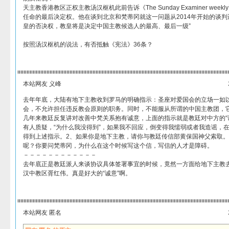
天主教香港教区正权主教汤汉枢机此前告诉《The Sunday Examiner we
任命的最后决定权。他在谈到北京和梵蒂冈就这一问题从2014年开始的谈判
皇的否决权，教皇将是决定中国主教候选人的最高、最后一级”
按照汤汉枢机的说法，有否抵触《宪法》36条？
本站网友 义峰
去年年底，大陆有地下主教收到罗马的明确指示：圣座对爱国会的立场一如
会，不允许担任违反教会原则的职务。同时，不能服从所谓的中国主教团，
几年来教廷反复讲对改善中梵关系抱有诚意，上面的指示就是教廷对中方的“
有人质疑，“为什么我没得到”，如果我不回应，倒变得我懦弱或者我造谣，
得到上述指示。2、如果你是地下主教，请你与教廷传信部黄保国神父索取。
呢？你要问梵蒂冈，为什么在这个时候写这个信，写信的人才是障碍。
－－－－－－－－－－－－
去年底正是教廷派人来谈协议具体签署事宜的时候，竟然一方面给地下主教
汉中教区胥红伟。真是好大的“诚意”啊。
本站网友 匿名