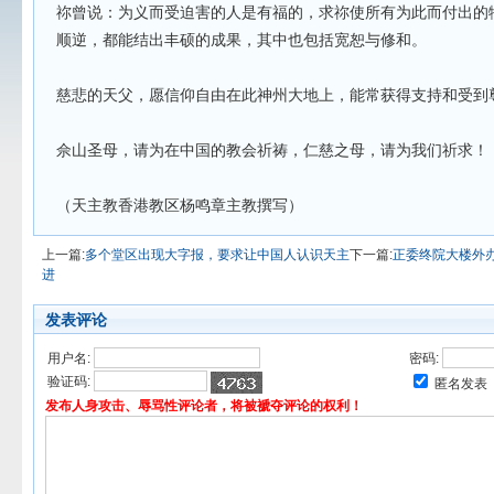
祢曾说：为义而受迫害的人是有福的，求祢使所有为此而付出的
顺逆，都能结出丰硕的成果，其中也包括宽恕与修和。
慈悲的天父，愿信仰自由在此神州大地上，能常获得支持和受到
佘山圣母，请为在中国的教会祈祷，仁慈之母，请为我们祈求！
（天主教香港教区杨鸣章主教撰写）
上一篇:
多个堂区出现大字报，要求让中国人认识天主
下一篇:
正委终院大楼外
进
发表评论
用户名:
密码:
验证码:
匿名发表
发布人身攻击、辱骂性评论者，将被褫夺评论的权利！