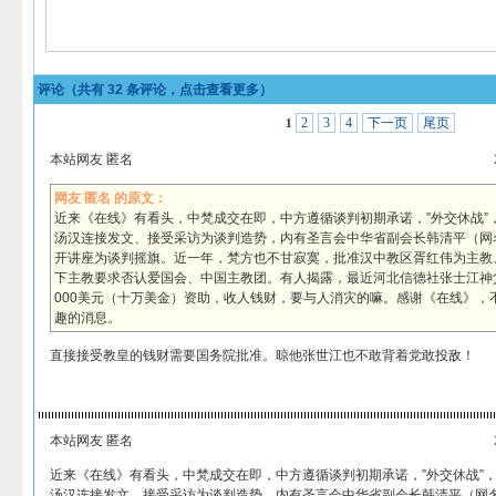
评论（共有
32
条评论，点击查看更多）
2
3
4
下一页
尾页
1
本站网友 匿名
网友 匿名 的原文：
近来《在线》有看头，中梵成交在即，中方遵循谈判初期承诺，”外交休战”
汤汉连接发文、接受采访为谈判造势，内有圣言会中华省副会长韩清平（网
开讲座为谈判摇旗。近一年，梵方也不甘寂寞，批准汉中教区胥红伟为主教
下主教要求否认爱国会、中国主教团。有人揭露，最近河北信德社张士江神父
000美元（十万美金）资助，收人钱财，要与人消灾的嘛。感谢《在线》，
趣的消息。
直接接受教皇的钱财需要国务院批准。晾他张世江也不敢背着党敢投敌！
本站网友 匿名
近来《在线》有看头，中梵成交在即，中方遵循谈判初期承诺，”外交休战”
汤汉连接发文、接受采访为谈判造势，内有圣言会中华省副会长韩清平（网