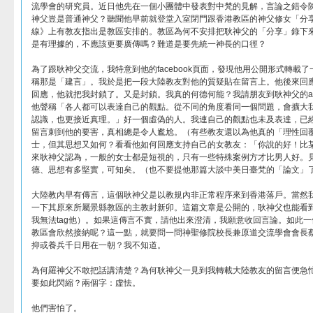
流學會的研究員。近日他先在一個小團體中發表對中梵的見解，言論之錯令
神父豈是普通神父？聽聞他早前就登堂入室閉門跟香港教區的神父修女「分
線》上有教友指出是教區安排的。教區為何不安排把耿神父的「分享」錄下
是有理據的，不應該更要廣傳嗎？難道是要先統一神長的口徑？
為了跟耿神父交流，我特意到他的facebook頁面，發現他用公開形式轉載
稱那是「建言」。我於是把一段大陸教友對他的質疑貼在留言上。他後來回
回應，他就把我封鎖了。又是封鎖。我真的何德何能？我請朋友到耿神父的acc
他聲稱「各人都可以表達自己的觀點。從不同的角度看同一個問題，會擴大
認識，也更接近真理。」好一個虛偽的人。我連自己的觀點也未及表達，已
留言刺到他的要害，真相總是令人尷尬。（有些教友還以為他真的「理性回
士，但其思想又如何？看看他如何回應支持自己的女教友：「你說的好！比
來耿神父認為，一般的女士都是短視的，只有一些特殊案例方才比男人好。
德、思想有多堅實，可知矣。（也不要提他那篇大談中美日臺梵的「論文」
大陸教內早有傳言，這個耿神父是以教規內非正常程序來到香港落戶。當然
一下其原來所屬景縣教區的主教封新卯。這篇文章是公開的，耿神父也能看
我無法tag他）。如果這傳言不實，請他出來澄清，我願意收回言論。如此
教區會欣然接納呢？這一點，就要問一問神聖修院校長兼原道交流學會會長
抑或養兵千日用在一朝？我不知道。
為何羅神父不敢把話講清楚？為何耿神父一見到我轉載大陸教友的留言便急
要如此閃縮？兩個字：虛怯。
他們害怕了。