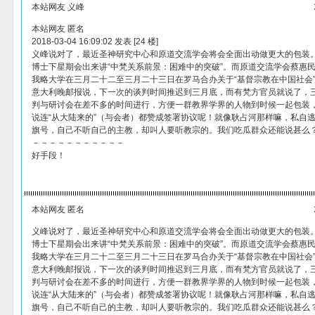
本站网友 义峰
本站网友 匿名
2018-03-04 16:09:02 发表 [24 楼]
义峰说对了，最近圣神研究中心和原道交流学会将会全面出动做更大的包装
博士下星期会出来讲“中梵关系前景：困难中的突破”。而原道交流学会蔡惠
我略大学在三月二十二至三月二十三日在罗马合办关于“基督宗教在中国社会
意大利晚邮报说，下一次的谈判时间推迟到三月底，而有梵方官员就说了，
判与研讨会在差不多的时间进行，方便一群教界学界的人物到时候一起包装
说连“从大陆来的”（与会者）都赞成签署协议呢！就像耿占河那样嘛，私自逃
旗号，自己不听自己的主教，却叫人要听教宗的。我们吃瓜群众还能说甚么
－－－－－－－－－－－
好手段！
本站网友 匿名
义峰说对了，最近圣神研究中心和原道交流学会将会全面出动做更大的包装
博士下星期会出来讲“中梵关系前景：困难中的突破”。而原道交流学会蔡惠
我略大学在三月二十二至三月二十三日在罗马合办关于“基督宗教在中国社会
意大利晚邮报说，下一次的谈判时间推迟到三月底，而有梵方官员就说了，
判与研讨会在差不多的时间进行，方便一群教界学界的人物到时候一起包装
说连“从大陆来的”（与会者）都赞成签署协议呢！就像耿占河那样嘛，私自逃
旗号，自己不听自己的主教，却叫人要听教宗的。我们吃瓜群众还能说甚么