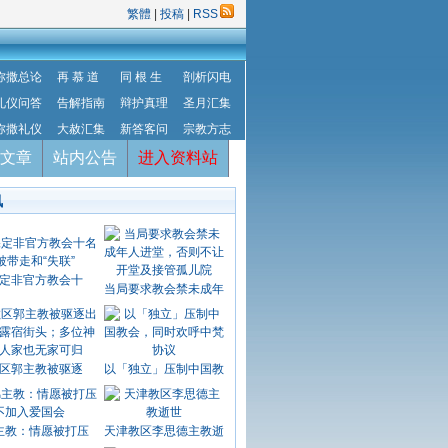
繁體
|
投稿
|
RSS
弥撒总论
再 慕 道
同 根 生
剖析闪电
礼仪问答
告解指南
辩护真理
圣月汇集
弥撒礼仪
大赦汇集
新答客问
宗教方志
文章
站内公告
进入资料站
讯
定非官方教会十
当局要求教会禁未成年
区郭主教被驱逐
以「独立」压制中国教
主教：情愿被打压
天津教区李思德主教逝