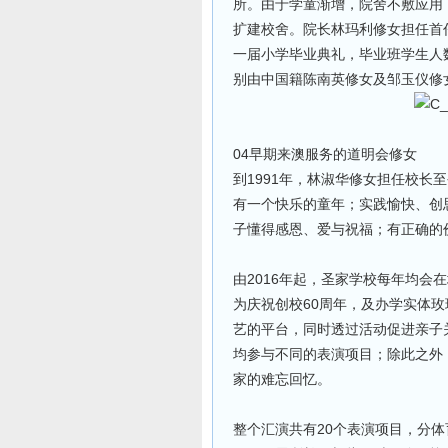
所。由于学童渐增，院舍不敷应用
扩建校舍。院长林玛利修女担任首任
一届小学毕业典礼，毕业班学生人数为
别由中国籍陈南英修女及邹玉仪修
04早期来澳服务的道明会修女
到1991年，林淑华修女担任校长
有一个快乐的童年；实践愉快、创
子懂得感恩、爱与祝福；有正确的
由2016年起，圣家学校每年均会
为庆祝创校60周年，及办学实体玫
艺的平台，同时透过活动促进亲子关
均参与不同的表演项目；除此之外，
家的难忘回忆。
整个汇演共有20个表演项目，分