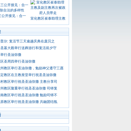
三公开接见：合一
宣化教区崔泰助理主教
章
普尔: 复活节三天逾越庆典在庞贝之
冷圣墓大殿举行送葬游行和复活前夕守
区举行圣油弥撒
教区圣周四举行圣油弥撒
兖州教区举行圣油弥撒，勉励神父遵守三愿
保定教区在主教座堂举行祝圣圣油弥撒
村教区举行祝圣圣油弥撒 主教分享司
州教区隆重举行祝圣圣油弥撒 司铎复
南教区举行祝圣圣油弥撒 勉励司铎不
原教区举行祝圣圣油弥撒 共融团结氛
新
门