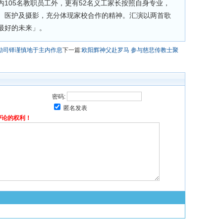
105名教职员工外，更有52名义工家长按照自身专业，
、医护及摄影，充分体现家校合作的精神。汇演以两首歌
最好的未来」。
励司铎谨慎地于主内作息
下一篇:
欧阳辉神父赴罗马 参与慈悲传教士聚
密码:
匿名发表
评论的权利！