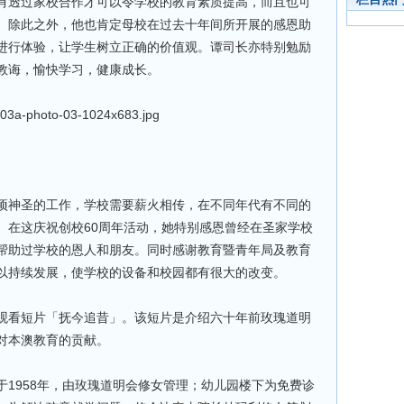
有透过家校合作才可以令学校的教育素质提高，而且也可
。除此之外，他也肯定母校在过去十年间所开展的感恩助
进行体验，让学生树立正确的价值观。谭司长亦特别勉励
教诲，愉快学习，健康成长。
项神圣的工作，学校需要薪火相传，在不同年代有不同的
。在这庆祝创校60周年活动，她特别感恩曾经在圣家学校
帮助过学校的恩人和朋友。同时感谢教育暨青年局及教育
以持续发展，使学校的设备和校园都有很大的改变。
观看短片「抚今追昔」。该短片是介绍六十年前玫瑰道明
对本澳教育的贡献。
1958年，由玫瑰道明会修女管理；幼儿园楼下为免费诊