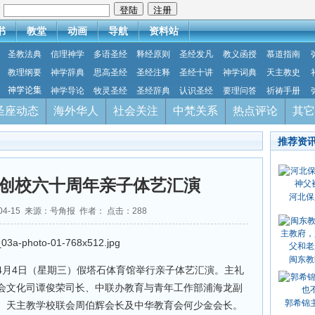
：
书
教堂
动画
导航
资料站
圣教法典
信理神学
多语圣经
释经原则
圣经发凡
教义函授
慕道指南
教理纲要
神学辞典
思高圣经
圣经注释
圣经十讲
神学词典
天主教史
神学论集
神学导论
牧灵圣经
圣经辞典
认识圣经
要理问答
祈祷手册
圣座动态
海外华人
社会关注
中梵关系
热点评论
其它
推荐资
创校六十周年亲子体艺汇演
河北保
-04-15 来源：号角报 作者： 点击：
288
闽东教
4月4日（星期三）假塔石体育馆举行亲子体艺汇演。主礼
会文化司谭俊荣司长、中联办教育与青年工作部浦海龙副
郭希锦
、天主教学校联会周伯辉会长及中华教育会何少金会长。