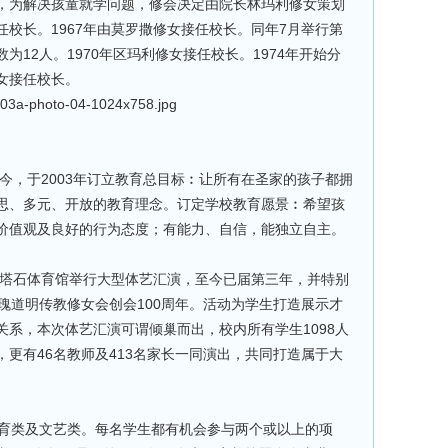
，为解决孩童就学问题，修会决定由院长林玛利修女策划
校长。1967年由莫罗撒修女接任校长。同年7月举行第
12人。1970年区玛利修女接任校长。1974年开始分
女接任校长。
至今，于2003年订立教育总目标︰让所有在圣家的孩子都拥
思、多元、开放的教育理念。订定学校教育愿景︰希望孩
价值观及良好的行为态度；有能力、自信，能独立自主。
在塔石体育馆举行大型体艺汇演，至今已届第三年，并特别
瑰道明传教修女会创会100周年。活动为学生打造展示才
系，本次体艺汇演可谓倾巢而出，校内所有学生1098人
更有46名教师及413名家长一同演出，共同打造属于大
体育类及文艺类。每名学生都有机会参与两个或以上的项