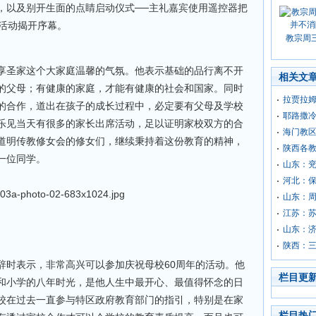
，以及别开生面的点睛启动仪式──主礼嘉宾使用遥控器把
为活动揭开序幕。
教宗周
享圣家这个大家庭温馨的气氛。他表示基础的品行离不开
相关文
的父母；有健康的家庭，才能有健康的社会和国家。同时
拉贾拉姆
的合作，道出在孩子的成长过程中，必定要有父母及学校
耶路撒
乐见当天有很多的家长出席活动，足以证明家校双方的合
海门教
道明传教修女会的修女们，继续秉持着这份教育的精神，
陕西各
一位同学。
山东：
河北：
山东：周
江苏：苏
山东：济
陕西：三
辞时表示，非常高兴可以参加庆祝母校60周年的活动。他
栏目更
和小学的八年时光，是他人生中最开心、最值得怀念的日
校在过去一直参与特区政府教育部门的指引，特别是在家
栏目热