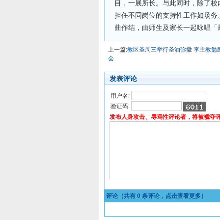
目，一展所长。与此同时，除了校内
担任不同岗位的支持性工作如场务
曲作结，由师生及家长一起咏唱「
上一篇:
教区圣周三举行圣油弥撒 李主教勉
会
发表评论
用户名:
验证码:
发布人身攻击、辱骂性评论者，将被褫夺
评论（共有
0
条评论，点击查看更多）