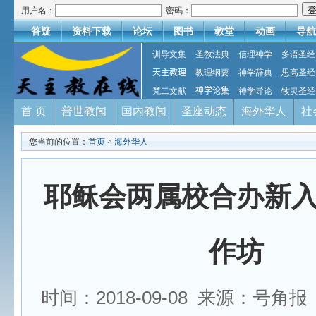
用户名：
密码：
答疑
资料下载
论坛
图书
教堂
动画
导航
训导文集
圣教法典
信理神学
多语圣经
天主教理
教理纲要
神学辞典
思高圣经
梵二文献
神学论集
神学导论
牧灵圣经
首 页
普世教闻
国内教闻
圣座动态
海外华人
社
您当前的位置：
首页
>
海外华人
耶稣会两属校合办新
作坊
时间：2018-09-08 来源：号角