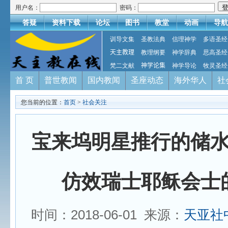
用户名：
密码：
答疑
资料下载
论坛
图书
教堂
动画
导航
训导文集
圣教法典
信理神学
多语圣经
天主教理
教理纲要
神学辞典
思高圣经
梵二文献
神学论集
神学导论
牧灵圣经
首 页
普世教闻
国内教闻
圣座动态
海外华人
社
您当前的位置：
首页
>
社会关注
宝来坞明星推行的储
仿效瑞士耶稣会士
时间：2018-06-01 来源：
天亚社