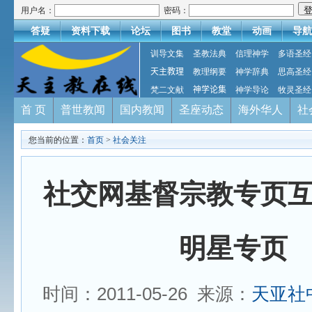
用户名：
密码：
答疑
资料下载
论坛
图书
教堂
动画
导航
训导文集
圣教法典
信理神学
多语圣经
天主教理
教理纲要
神学辞典
思高圣经
梵二文献
神学论集
神学导论
牧灵圣经
首 页
普世教闻
国内教闻
圣座动态
海外华人
社
您当前的位置：
首页
>
社会关注
社交网基督宗教专页
明星专页
时间：2011-05-26 来源：
天亚社