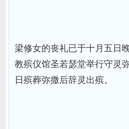
梁修女的丧礼已于十月五日
教殡仪馆圣若瑟堂举行守灵
日殡葬弥撒后辞灵出殡。