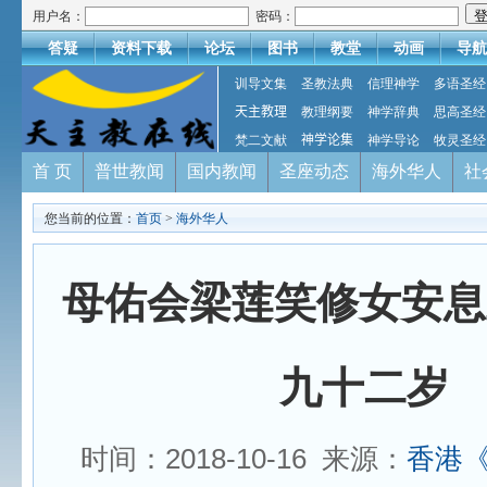
用户名：
密码：
答疑
资料下载
论坛
图书
教堂
动画
导航
训导文集
圣教法典
信理神学
多语圣经
天主教理
教理纲要
神学辞典
思高圣经
梵二文献
神学论集
神学导论
牧灵圣经
首 页
普世教闻
国内教闻
圣座动态
海外华人
社
您当前的位置：
首页
>
海外华人
母佑会梁莲笑修女安息
九十二岁
时间：2018-10-16 来源：
香港