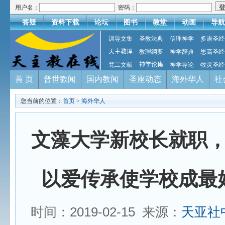
用户名：
密码：
答疑
资料下载
论坛
图书
教堂
动画
导航
训导文集
圣教法典
信理神学
多语圣经
天主教理
教理纲要
神学辞典
思高圣经
梵二文献
神学论集
神学导论
牧灵圣经
首 页
普世教闻
国内教闻
圣座动态
海外华人
社
您当前的位置：
首页
>
海外华人
文藻大学新校长就职
以爱传承使学校成最
时间：2019-02-15 来源：
天亚社