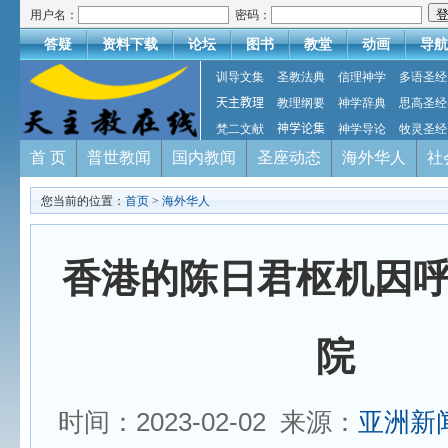
用户名：
密码：
答疑
资料下载
论坛
图书
教堂
动画
导航
训导文集
圣教法典
信理神学
多语圣经
天主教理
教理纲要
神学辞典
思高圣经
梵二文献
神学论集
神学导论
牧灵圣经
首 页
普世教闻
国内教闻
圣座动态
海外华人
社
您当前的位置：
首页
>
海外华人
香港的陈日君枢机因
院
时间：2023-02-02 来源：
亚洲新