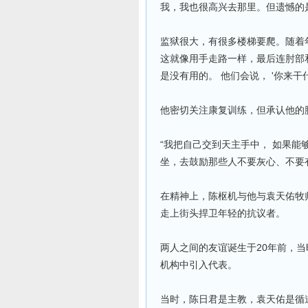
我，我也很高兴去那里。但遗憾的是
监狱很大，有很多楼梯要爬。随着
这就像用手走路一样，最后连肘部
是没有用的。 他们会说， '你来干
他密切关注康复训练，但承认他的脚
“我把自己交到天主手中， 如果
坐，去鼓励那些人不要灰心、不要有愤
在精神上，陈枢机与他与袁天佑牧
走上街头捍卫年轻的抗议者。
两人之间的友谊诞生于20年前，
机构中引入代表。
当时，陈日君是主教，袁天佑是循