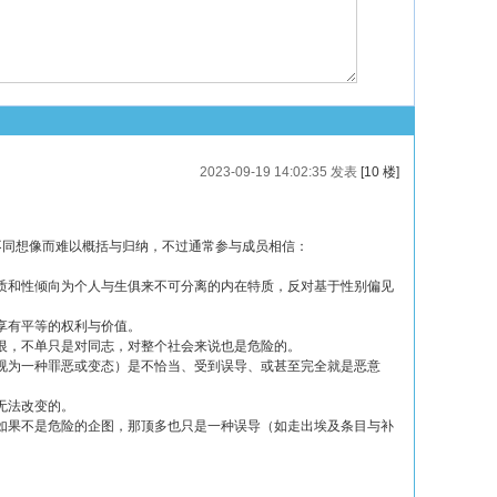
2023-09-19 14:02:35 发表
[10 楼]
不同想像而难以概括与归纳，不过通常参与成员相信：
质和性倾向为个人与生俱来不可分离的内在特质，反对基于性别偏见
享有平等的权利与价值。
恨，不单只是对同志，对整个社会来说也是危险的。
视为一种罪恶或变态）是不恰当、受到误导、或甚至完全就是恶意
无法改变的。
如果不是危险的企图，那顶多也只是一种误导（如走出埃及条目与补