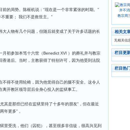
目前的局势。陈枢机说：“现在是一个非常紧张的时期。”
教宗周
并不重要； 我们不是救世主。”
伟大人物有几个问题，但随后就变成了关于许多话题的长
相关文
无相关信
栏目更
参加本笃十六世（Benedict XVI ）的葬礼并与教宗
会面后返回香港后。当时，主教获得了特别许可，因为他受到法院
栏目热
在不得不使用轮椅，因为他觉得自己的腿不安全。这令人
在离开教区领导层后全身心投入的监狱事工。
，尤其是那些已经在监狱里待了十多年的朋友”，但在最近
两年更多” 。
监狱里受洗，他们（囚犯），甚至很多非信徒，很高兴见到