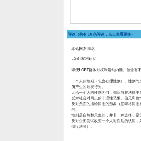
评论（共有
10
条评论，点击查看更多）
本站网友 匿名
LGBT权利运动
即便LGBT群体对权利运动内涵、信念有
一个人的性别（包含心理性别）、性别气
所产生的歧视行为。
无论一个人的性别为何，都应当在法律中
反对社会对同志的非理性恐惧、偏见和仇
反对负面的描绘同志的形象（意即将同志
的。
性别是自然和天生的，并非一种选择，是
反对企图尝试改变一个人对性别的认同，
偿疗法等）。
————