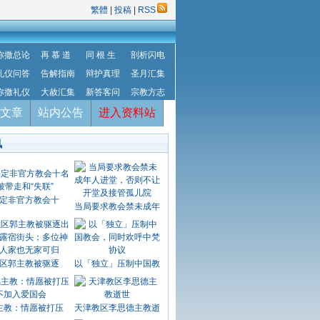
繁體
|
投稿
|
RSS
弥撒总论
再 慕 道
同 根 生
剖析闪电
礼仪问答
告解指南
辩护真理
圣月汇集
弥撒礼仪
大赦汇集
新答客问
宗教方志
文章
站内公告
进入资料站
讯
定非官方教会十
当局要求教会禁未成年
区郭主教被驱逐
以「独立」压制中国教
主教：情愿被打压
天津教区李思德主教逝