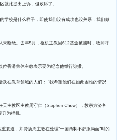
教区就此提出上诉，但败诉了。
在的学校是什么样子，即使我们没有成功也没关系，我们做
未断绝。去年5月，枢机主教因612基金被捕时，牧师呼
该位香港荣休主教表示要为纪念他举行弥撒。
活跃在教育领域的人们： “我希望他们在如此困难的情况
主教区主教周守仁（Stephen Chow），教宗方济各
其提升为枢机。
他重复道，并赞扬周主教在处理“一国两制不舒服局面”时的