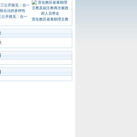
三公开接见：合一
宣化教区崔泰助理主教
章
息
新
门