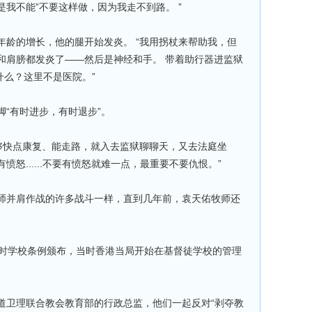
我不能”不要这样做，因为我走不到路。 ”
年龄的增长，他的腿开始发炎。 “我用拐杖来帮助我，但
和肩膀都发炎了——然后是神经和手。 带着助行器进监狱
什么？这里不是医院。”
“有时进步，有时退步”。
能够快点康复、能走路，就入去监狱聊聊天，又去法庭坐
怒......不要有愤怒就难一点，最重要不要仇恨。”
师并肩作战的许多战斗一样，直到几年前，袁天佑牧师还
当时学校条例颁布，当时香港当局开始在基督徒学校的管理
道卫理联合教会教育部的行政总监，他们一起反对“剥夺教