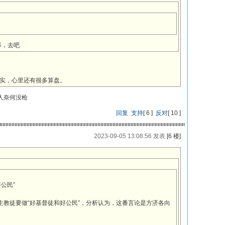
事，去吧
实，心里还有很多算盘。
人奈何没枪
回复
支持
[
6
]
反对
[
10
]
2023-09-05 13:08:56 发表
[6 楼]
公民”
主教徒要做“好基督徒和好公民”，分析认为，这番言论是方济各向