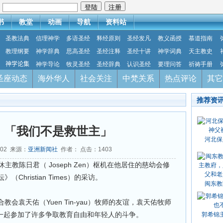
：
书
教堂
动画
导航
资料站
圣教法典
信理神学
多语圣经
释经原则
圣经发凡
教义函授
慕道指南
教理纲要
神学辞典
思高圣经
圣经注释
圣经十讲
神学词典
天主教史
神学论集
神学导论
牧灵圣经
圣经辞典
认识圣经
要理问答
祈祷手册
圣座动态
海外华人
社会关注
中梵关系
热点评论
其它
推荐资
：「我们不是救世主」
河北保
-02 来源：
亚洲新闻社
作者： 点击：
1403
休主教陈日君（ Joseph Zen）枢机在他居住的慈幼会修
hristian Times）的采访。
闽东教
会袁天佑（Yuen Tin-yau）牧师的友谊，袁天佑牧师
人一起参加了许多争取教育自由和年轻人的斗争。
郭希锦