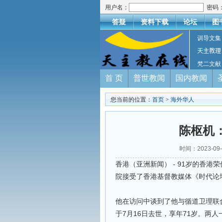
用户名：
密码
答疑
资料下载
论坛
图
训导文集
天主教理
梵二文献
首 页
普世教闻
国内教闻
您当前的位置：
首页
>
海外华人
陈枢机
时间：2023-09
香港（亚洲新闻） - 91岁的香港荣
院接受了香港基督教媒体《时代论坛》（C
他在访问中谈到了他与循道卫理联合教
于7月16日去世，享年71岁。两