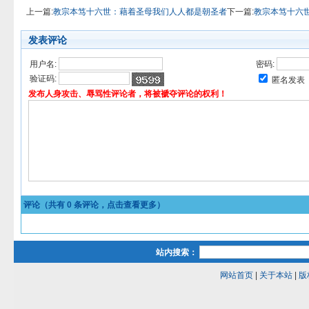
上一篇:
教宗本笃十六世：藉着圣母我们人人都是朝圣者
下一篇:
教宗本笃十六
发表评论
用户名:
密码:
验证码:
匿名发表
发布人身攻击、辱骂性评论者，将被褫夺评论的权利！
评论（共有
0
条评论，点击查看更多）
站内搜索：
网站首页
|
关于本站
|
版