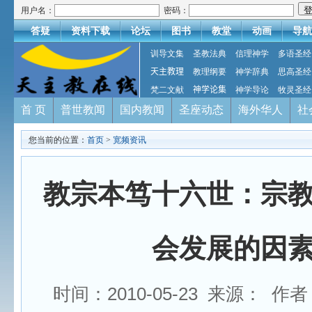
用户名：
密码：
答疑
资料下载
论坛
图书
教堂
动画
导航
训导文集
圣教法典
信理神学
多语圣经
天主教理
教理纲要
神学辞典
思高圣经
梵二文献
神学论集
神学导论
牧灵圣经
首 页
普世教闻
国内教闻
圣座动态
海外华人
社
您当前的位置：
首页
>
宽频资讯
教宗本笃十六世：宗
会发展的因
时间：2010-05-23 来源： 作