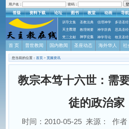
用户名：
密码：
答疑
资料下载
论坛
图书
教堂
动画
导航
训导文集
圣教法典
信理神学
多语圣经
天主教理
教理纲要
神学辞典
思高圣经
梵二文献
神学论集
神学导论
牧灵圣经
首 页
普世教闻
国内教闻
圣座动态
海外华人
社
您当前的位置：
首页
>
宽频资讯
教宗本笃十六世：需
徒的政治家
时间：2010-05-25 来源： 作