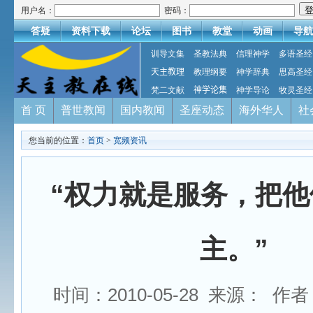
用户名：
密码：
答疑
资料下载
论坛
图书
教堂
动画
导航
训导文集
圣教法典
信理神学
多语圣经
天主教理
教理纲要
神学辞典
思高圣经
梵二文献
神学论集
神学导论
牧灵圣经
首 页
普世教闻
国内教闻
圣座动态
海外华人
社
您当前的位置：
首页
>
宽频资讯
“权力就是服务，把他
主。”
时间：2010-05-28 来源： 作