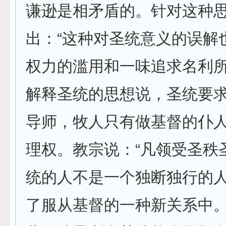
谦逊是相矛盾的。针对这种
出：“这种对圣统意义的误解
权力的滥用和一味追求名利所
解释圣统的思想说，圣统要
导师，牧人只有做基督的仆
理权。教宗说：“凡领受圣秩
统的人不是一个独断独行的
了服从基督的一种新关系中