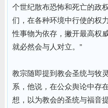
个世纪散布恐怖和死亡的政
们，在各种环境中行使的权
性事物为依存，撇开最高权
就必然会与人对立。”
教宗随即提到教会圣统与牧
系，他说，在公众舆论中存
想，以为教会的圣统与福音