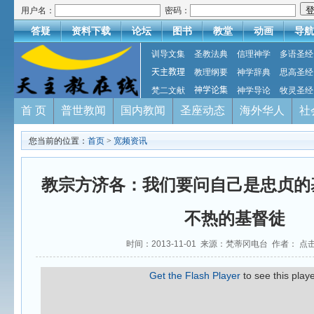
用户名：
密码：
答疑
资料下载
论坛
图书
教堂
动画
导航
训导文集
圣教法典
信理神学
多语圣经
天主教理
教理纲要
神学辞典
思高圣经
梵二文献
神学论集
神学导论
牧灵圣经
首 页
普世教闻
国内教闻
圣座动态
海外华人
社
您当前的位置：
首页
>
宽频资讯
教宗方济各：我们要问自己是忠贞的
不热的基督徒
时间：2013-11-01 来源：梵蒂冈电台 作者： 点
Get the Flash Player
to see this playe