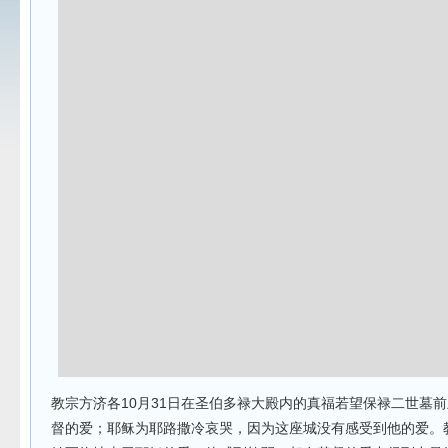
教宗方济各10月31日在圣伯多禄大殿内的真福若望保禄二世墓前
督的爱；耶稣为耶路撒冷哀哭，因为这座城没有感受到他的爱。教