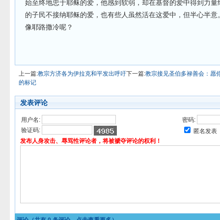
始至终地忠于耶稣的爱，他感到软弱，却在基督的爱中得到力量继
的子民不接纳耶稣的爱，也有些人虽然活在这爱中，但半心半意。
像耶路撒冷呢？
上一篇:
教宗方济各为伊拉克和平发出呼吁
下一篇:
教宗接见圣伯多禄善会：愿
的标记
发表评论
用户名:
密码:
验证码:
匿名发表
发布人身攻击、辱骂性评论者，将被褫夺评论的权利！