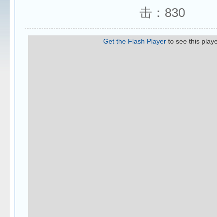
击：
830
Get the Flash Player
to see this playe