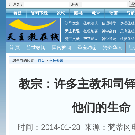
用户名：
密码：
答疑
资料下载
论坛
图书
教堂
动画
导航
训导文集
圣教法典
信理神学
多语圣经
天主教理
教理纲要
神学辞典
思高圣经
梵二文献
神学论集
神学导论
牧灵圣经
首 页
普世教闻
国内教闻
圣座动态
海外华人
社
您当前的位置：
首页
>
宽频资讯
教宗：许多主教和司
他们的生命
时间：2014-01-28 来源：梵蒂