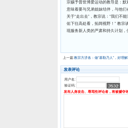
宗赐予普世博爱运动的教导是：默
意味着要与兄弟姐妹结伴，与他们
关于“走出去”，教宗说：“我们不
佑下往高处看，拓阔视野！” 教宗
现服务新人类的严肃和持久计划，
上一篇:
教宗方济各：做“基勒乃人”，好理
发表评论
用户名:
验证码:
发布人身攻击、辱骂性评论者，将被褫夺