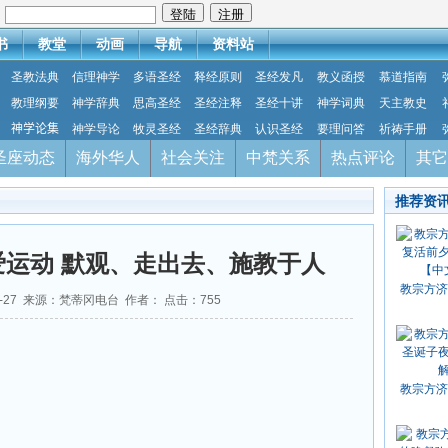
：
书
教堂
动画
导航
资料站
圣教法典
信理神学
多语圣经
释经原则
圣经发凡
教义函授
慕道指南
教理纲要
神学辞典
思高圣经
圣经注释
圣经十讲
神学词典
天主教史
神学论集
神学导论
牧灵圣经
圣经辞典
认识圣经
要理问答
祈祷手册
圣座动态
海外华人
社会关注
中梵关系
热点评论
其它
推荐资
运动 默观、走出去、施教于人
教宗方济
09-27 来源：梵蒂冈电台 作者： 点击：
755
教宗方济