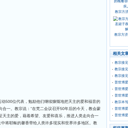
教宗方
教宗方济
相关文
教宗接
教宗接见
教宗接
普世博
普世博爱
普世博爱
运动500位代表，勉励他们继续慷慨地把天主的爱和福音的
教宗本
向合一。教宗说：“在梵二会议召开50年后的今天，教会蒙
普世博
普世博
证天主的爱，藉着希望、友爱和喜乐，推进人类走向合一
一生中将耶稣的馨香带给人类许多现实和世界许多地区。教