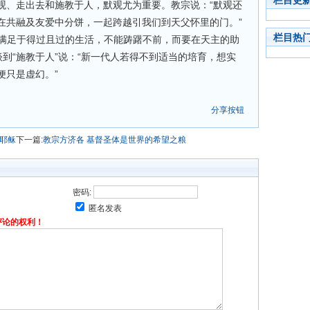
栏目更
观、走出去和施教于人，默观尤为重要。教宗说：“默观还
在共融及友爱中分饼，一起跨越引我们到天父怀里的门。”
栏目热
能满足于得过且过的生活，不能踌躇不前，而要在天主的助
谈到“施教于人”说：“新一代人若得不到适当的培育，想实
便只是虚幻。”
分享按钮
解耶稣
下一篇:
教宗方济各 基督圣体是世界的希望之粮
密码:
匿名发表
评论的权利！