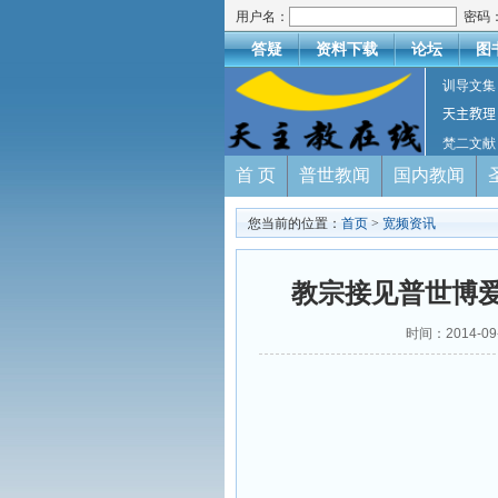
用户名：
密码
答疑
资料下载
论坛
图
训导文集
天主教理
梵二文献
首 页
普世教闻
国内教闻
您当前的位置：
首页
>
宽频资讯
教宗接见普世博爱
时间：2014-