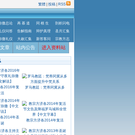
繁體
|
投稿
|
RSS
弥撒总论
再 慕 道
同 根 生
剖析闪电
礼仪问答
告解指南
辩护真理
圣月汇集
弥撒礼仪
大赦汇集
新答客问
宗教方志
文章
站内公告
进入资料站
讯
各2016年复
罗马教廷：梵蒂冈冀从多
活
各2014年圣
教宗方济各2014年复活
诞