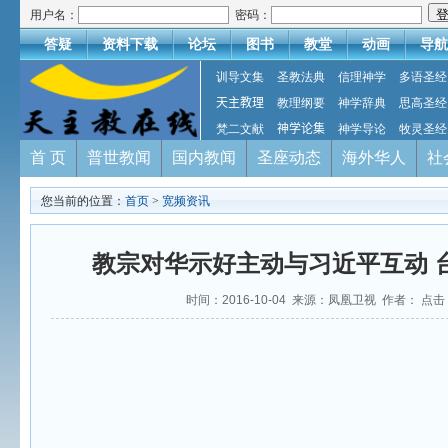
用户名：
密码：
答疑
资料下载
论坛
图书
教堂
动画
导航
训导文集
圣教法典
信理神学
多语圣经
天主教理
教理纲要
神学辞典
思高圣经
梵二文献
神学论集
神学导论
牧灵圣经
首 页
普世教闻
国内教闻
圣座动态
海外华人
社
您当前的位置：
首页
>
宽频资讯
教宗对华示好主动与习近平互动 
时间：2016-10-04 来源：凤凰卫视 作者： 点击