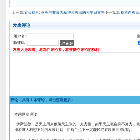
上一篇:
孟买枢机: 亚洲的非暴力精神和教宗的和平日文告
下一篇:
四枢机向教宗
发表评论
用户名:
密
验证码:
发布人身攻击、辱骂性评论者，将被褫夺评论的权利！
评论（共有
1
条评论，点击查看更多）
本站网友 匿名
伊斯兰教，是天主用来鞭策天主教的一支力量，如果天主教自身不努力，就
排着世人料想不到的发展计划，伊斯兰也不一定能轻易在欧洲完成崛起。