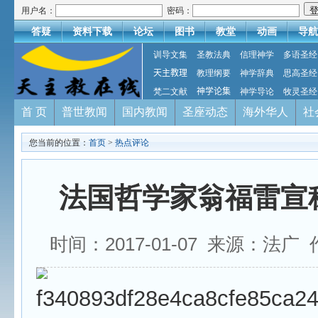
用户名：
密码：
答疑
资料下载
论坛
图书
教堂
动画
导航
训导文集
圣教法典
信理神学
多语圣经
天主教理
教理纲要
神学辞典
思高圣经
梵二文献
神学论集
神学导论
牧灵圣经
首 页
普世教闻
国内教闻
圣座动态
海外华人
社
您当前的位置：
首页
>
热点评论
法国哲学家翁福雷宣
时间：2017-01-07 来源：法