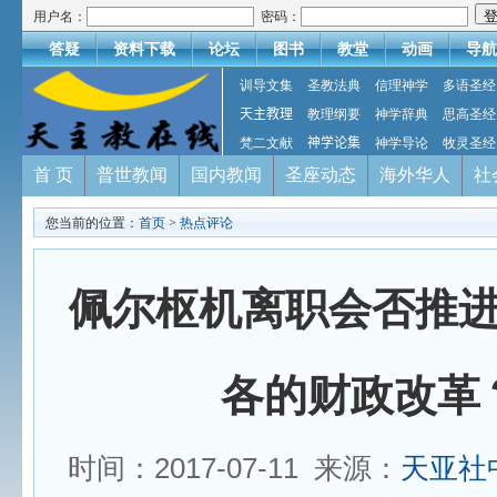
用户名：
密码：
答疑
资料下载
论坛
图书
教堂
动画
导航
训导文集
圣教法典
信理神学
多语圣经
天主教理
教理纲要
神学辞典
思高圣经
梵二文献
神学论集
神学导论
牧灵圣经
首 页
普世教闻
国内教闻
圣座动态
海外华人
社
您当前的位置：
首页
>
热点评论
佩尔枢机离职会否推
各的财政改革
时间：2017-07-11 来源：
天亚社