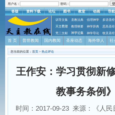
用户名：
密码：
答疑
资料下载
论坛
图书
教堂
动画
导航
训导文集
圣教法典
信理神学
多语圣经
天主教理
教理纲要
神学辞典
思高圣经
梵二文献
神学论集
神学导论
牧灵圣经
首 页
普世教闻
国内教闻
圣座动态
海外华人
社
您当前的位置：
首页
>
热点评论
王作安：学习贯彻新
教事务条例
时间：2017-09-23 来源：《人