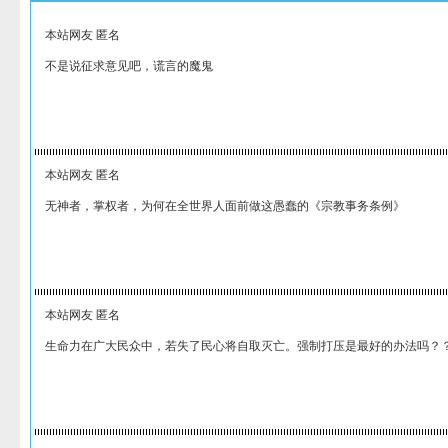
本站网友 匿名
不是说征求意见吧，谎言的魔鬼
本站网友 匿名
无神者，掌权者，为何在全世界人面前做这愚蠢的《宗教事务条例》
本站网友 匿名
生命力在广大民众中，若失了民心将自取灭亡。强制打压是最好的办法吗？