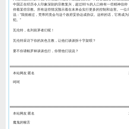
中国正在经历令人印象深刻的宗教复兴，超过80％的人口称有一些精神信仰
仰着某些宗教。所有这些情况预示着在未来会实行更多的控制和迫害。一位
说：“我很难过，梵蒂冈竟会与这个政府妥协达成协议。这样的话，它将成为
犯。”
瓦伦特，名列前茅者们呢！
瓦伦特采访下你的灰色主教，让他们谈谈拆十字架呗？
要不你请帕罗林谈谈也行，你替他们说说？
本站网友 匿名
呵呵
本站网友 匿名
魔鬼的喉舌