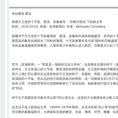
本站网友 匿名
新疆天主堂的十字架、圆顶、圣像被毁：“宗教中国化”下的新文革
时间：2018-03-03 来源：亚洲新闻社 作者：Bernardo Cervellera
新疆伊宁天主堂的十字架被强拆，圆顶、圣像和外墙装饰都被毁，堂内的十
图壁县的教堂也都发生了同样的遭遇。十字架被看作是代表“国外的宗教渗透
否则会被逮捕接受再教育。儿童和青少年被禁止进入教堂。宗教复兴引起了
罗马（亚洲新闻）— “简直是一场新的文化大革命”：这是网友在看到伊宁（
的评论，天主堂顶上的十字架、教堂顶部的两尊圣像、正立面外墙的浮雕装
照片上我们可以看到左边是拆除前天主堂的样子，其颜色、风格、低调沉静
筑顶部的十字架。而右边的照片则是拆除后的情形。这一切都发生在2月27日
此前几周，中国和梵蒂冈代表团刚刚举行了高层会晤，据称要就中国天主教会
的”协议。
伊宁位于新疆首府乌鲁木齐以西700公里左右，这里的天主教团体有少数几
这无法不使人联想起文革：1966年-1976年期间，在毛泽东和“四人帮”的
待宗教的最极端形式，大肆破坏全国的教堂、寺庙、佛塔、经书、雕像、绘