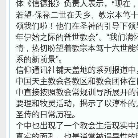
体《信德报》负责人表示，“
现在
若望
·
保禄二世在天乡、教宗本笃
领我们啦！他们在圣神的引导下领
年伊始之际的普世教会
”
。
“
我们满
情，热切盼望着教宗本笃十六世能
系的新前景
”。
信仰通讯社铺天盖地的系列报道中
中国天主教会各教区和教会团体在
中直接按照教会常规训导所展开的
要理和牧灵活动，揭示了以淳朴的
圣传的日常历程。
个中也出现了一个教会生活现实中
真实的面孔，也是通常被误导性的