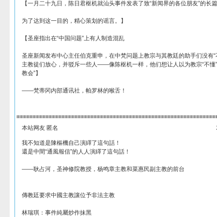
【一月二十九日，陈日君枢机就汕头事件发表了致“新闻界的各位朋友”的长篇
为了达到这一目的，精心策划的谣言。】
【圣座指出在“中国问题”上有人制造混乱
圣座新闻发布中心主任伯克重申，在中梵问题上教宗与其教廷的助手们没有“
主教徒们放心，并驳斥一些人——像陈枢机一样，他们想让人以为教宗“不懂”
教会”】
——梵蒂冈内部通讯社，帕罗林的喉舌！
本站网友 匿名
我不知道是陳樞機自己演繹了這句話！
還是中間“通風報信”的人人演繹了這句話！
——耿占河，圣神修院教授，杨鸣章主教和菜惠民副主教的前台
傳教廷要求中國主教讓位予非法主教
林瑞琪：事件純屬炒作抹黑