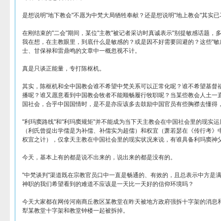
是想说明"地下教会"不愿为中梵大局牺牲奉献？还是想说明"地上教会"其实
在刚结束的"二会"期间，某位"主教"被记者采访时真诚表示"别提敏感话题，
我在想，在主教眼里，到底什么是敏感的？或是因不好需要回避的？这些"敏
士、甘保禄和雷鼎鸣的文章中一概忽视不计。
真是只谈正能量，专打陈枢机。
其实，陈枢机和全中国教会谁不希望中梵关系可以正常化呢？谁不希望基督
播呢？谁又愿意看到中国教会牧者不能顺畅履行牧职呢？当某些教会人土一
国社会，合乎中国国情时，是不是亦应该多去鼓励中国官员有些胸襟去懂得
"利玛窦路线"和"利玛窦规矩"并不能成为当下天主教会在中国社会里的现实
（利氏曾提出学儒是为补儒、补儒实为超儒）和权宜（萧若瑟在《传行考》中
权宜之计），仅拿天主教在中国社会里的现实状况来说，有谁具备利玛窦神
今天，基本上有的都是说不出来的，说出来的都是没有的。
"中梵谈判"渠道既在宗教官员口中一直是畅通的、有效的，且总表示中方是
神职的我们希望看到的难道不应该是一天比一天好的信仰环境吗？
今天大家都在网传河南商丘教区某教堂在昨天被地方政府强拆十字架的消息
犁某教堂十字架和教堂钟楼一起被拆掉。