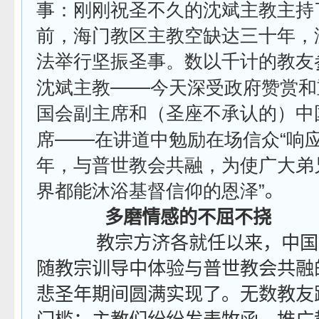
事：刚刚祝圣不久的沈斌主教主持
前，海门教区主教空缺达三十年，
法举行坚振圣事。数以千计的教友
——
沈斌主教
今天深受政府赞赏和
国会副主席和（圣座不承认的）中
——
席
在讲道中勉励在场信众
“
响
年，与普世教会共融，为使广大弟
界都能沐浴基督信仰的恩泽
”。
多磨情感的不屈不挠
教宗方济各就任以来，中国
随教宗训导中体验与普世教会共融
悲圣年期间圆满实现了。无数教友