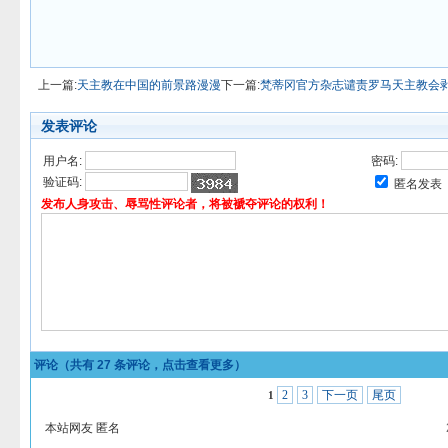
上一篇:
天主教在中国的前景路漫漫
下一篇:
梵蒂冈官方杂志谴责罗马天主教会
发表评论
用户名:
密码:
验证码:
匿名发表
发布人身攻击、辱骂性评论者，将被褫夺评论的权利！
评论（共有
27
条评论，点击查看更多）
2
3
下一页
尾页
1
本站网友 匿名