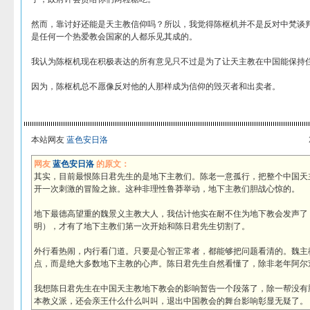
然而，靠讨好还能是天主教信仰吗？所以，我觉得陈枢机并不是反对中梵谈
是任何一个热爱教会国家的人都乐见其成的。
我认为陈枢机现在积极表达的所有意见只不过是为了让天主教在中国能保持
因为，陈枢机总不愿像反对他的人那样成为信仰的毁灭者和出卖者。
本站网友
蓝色安日洛
网友
蓝色安日洛
的原文：
其实，目前最恨陈日君先生的是地下主教们。陈老一意孤行，把整个中国天
开一次刺激的冒险之旅。这种非理性鲁莽举动，地下主教们胆战心惊的。
地下最德高望重的魏景义主教大人，我估计他实在耐不住为地下教会发声了
明），才有了地下主教们第一次开始和陈日君先生切割了。
外行看热闹，内行看门道。只要是心智正常者，都能够把问题看清的。魏主
点，而是绝大多数地下主教的心声。陈日君先生自然看懂了，除非老年阿尔
我想陈日君先生在中国天主教地下教会的影响暂告一个段落了，除一帮没有
本教义派，还会亲王什么什么叫叫，退出中国教会的舞台影响彰显无疑了。