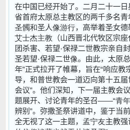
在中国已经开始了。二月二十一日
省首府太原总主教区的两千多名青
圣髑和
圣人
像游行
，高举着圣女德
艾士杰主教
（山西晋北代牧区宗座
团杀害、若望·保禄二世教宗亲自
圣若望·保禄二世
像
。由此，太原总
年”正式拉开了帷幕，旨在“响应教
导，和普世教会一道迈向第十五届
会议”。他们深知，下一届主教会
题展开、讨论青年的圣召——“
青
辨别”。弥撒圣祭讲道中，鉴于当
全无视了这一主题，
孟宁友
主教强