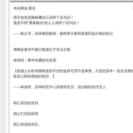
本站网友 匿名
我不知道是陳樞機自己演繹了這句話！
還是中間“通風報信”的人人演繹了這句話！
——耿占河，圣神修院教授，杨鸣章主教和菜惠民副主教的前台
傳教廷要求中國主教讓位予非法主教
林瑞琪：事件純屬炒作抹黑
【他個人分析有關報道的可信性低得可謂不是事實，只是把多年一直在流傳
廷加上附加價值的批評。】
——林瑞琪，圣神研究中心高级研究员，汤汉枢机的代言人
精心策划的宣传
精心打造的剧情
精心策划的谣言。