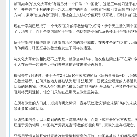
然而如今的“文化大革命”有着另外一个口号：“中国化”。这是三年前习近平
的、并在去年十月的中共十九大上重申的理论，意味着“积极引导宗教与社会
方向”，秉承“独立办教”原则，用社会主义核心价值观引领宗教，抵制来自“国
现在十字架已经成了一个代表“国外的宗教渗透”的符号：伊宁天主堂的两个
了，消失了，而且圣堂内部的十字架、包括苦路圣像以及长椅上十字架形状
反十字架的狂飙也影响了新疆自治区内的其他城市。在去年圣诞节之前，玛
有传闻说，呼图壁县的教堂也发生了同样的遭遇。
与文化大革命的相比还不止于此。就像当年那样，信友也被禁止私下在家中
个人在家中一起祷告，他们将被逮捕并被迫接受再教育。
根据去年9月通过、并于今年2月1日起生效实施的新《宗教事务条例》，宗
在教堂进行。任何其他地方都被认为是“非法场所”，违反这些规定的人将遭
活动的建筑物。连私人住宅现在也被认为是“非法的礼拜场所”：严禁在任何
否则将受到逮捕。信众们只能在星期天去教堂里祷告。
在所有教堂的入口处，必须有明文标识，宣布该处建筑“禁止未满18岁的未成
禁止参加宗教活动。
应该指出的是，以上提到的教堂不是非法场所，而是正式注册的官方教堂。关
屈服于党的领导，中国共产党要充当“宗教的积极向导”，宗教的生存或死亡
只能用恐惧来解释党对宗教这种无情和窒息的压制。中国各处的人们都能感