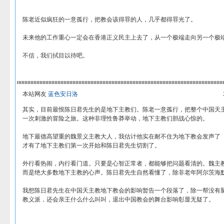
陈老近似疯狂的一意孤行，把教会该得罪的人，几乎都得罪光了。
未来他的工作重心一定会在香港正义民主上去了，从一个极端走向另一个极
不信，我们拭目以待吧。
本站网友
蓝色安日洛
其实，目前最恨陈日君先生的是地下主教们。陈老一意孤行，把整个中国天
一次刺激的冒险之旅。这种非理性鲁莽举动，地下主教们胆战心惊的。
地下最德高望重的魏景义主教大人，我估计他实在耐不住为地下教会发声了
才有了地下主教们第一次开始和陈日君先生切割了。
外行看热闹，内行看门道。只要是心智正常者，都能够把问题看清的。魏主
而是绝大多数地下主教的心声。陈日君先生自然看懂了，除非老年阿尔茨海
我想陈日君先生在中国天主教地下教会的影响暂告一个段落了，除一帮没有
教义派，还会亲王什么什么叫叫，退出中国教会的舞台影响彰显无疑了。