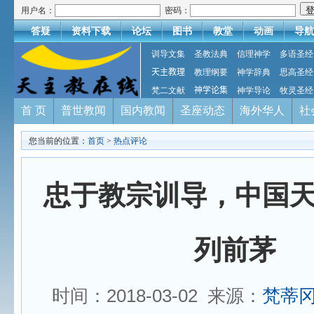
用户名：
密码：
答疑
资料下载
论坛
图书
教堂
动画
导航
训导文集
圣教法典
信理神学
多语圣经
天主教理
教理纲要
神学辞典
思高圣经
梵二文献
神学论集
神学导论
牧灵圣经
首 页
普世教闻
国内教闻
圣座动态
海外华人
社
您当前的位置：
首页
>
热点评论
忠于教宗训导，中国
列前茅
时间：2018-03-02 来源：
梵蒂