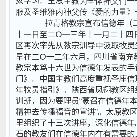
家学习。王荩主教
为全体神父们一
服及圣维雅内神父传《爱的力量》
拉青格教宗宣布信德年（
O
十一日至二
一三年十一月二十四
区再次率先从教宗训导中汲取牧灵
O
早在二
一二年六月，四川省南充
教宗本笃十六世为信德年发表的手
门》。中国主教们高度重视圣座信
年牧灵指引》。陕西省凤翔教区组
训班，因为要理员“蒙召在信德年
精神去传播福音的宣讲”。太原教
里组织了十三次讲座，深化信德年
石的教友们在信德年内在有需要的