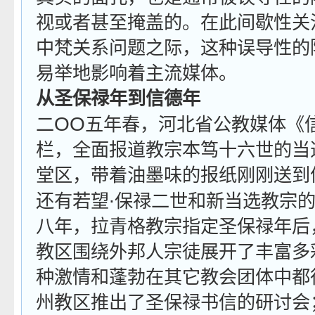
视或者甚至掩盖的。在此间歇性关
中梵关系问题之际，这种误导性的
易举地影响着主流媒体。
从圣保禄年到信德年
OO
二
五年春，河北省公教媒体《
栏，全面报道教宗本笃十六世的当
堂区，带着油墨味的报纸刚刚送到
∙
还有若望
保禄二世和新当选教宗
八年，拉青格教宗指定圣保禄年后
教区围绕外邦人宗徒展开了丰富多
种激情和蓬勃在其它教会团体中都
州教区推出了圣保禄书信的研讨会