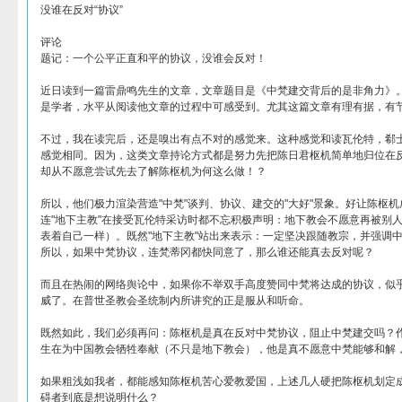
没谁在反对“协议”
评论
题记：一个公平正直和平的协议，没谁会反对！
近日读到一篇雷鼎鸣先生的文章，文章题目是《中梵建交背后的是非角力》
是学者，水平从阅读他文章的过程中可感受到。尤其这篇文章有理有据，有
不过，我在读完后，还是嗅出有点不对的感觉来。这种感觉和读瓦伦特，郗
感觉相同。因为，这类文章持论方式都是努力先把陈日君枢机简单地归位在反对
却从不愿意尝试先去了解陈枢机为何这么做！？
所以，他们极力渲染营造"中梵"谈判、协议、建交的"大好"景象。好让陈枢
连"地下主教"在接受瓦伦特采访时都不忘积极声明：地下教会不愿意再被别
表着自己一样）。既然"地下主教"站出来表示：一定坚决跟随教宗，并强调
所以，如果中梵协议，连梵蒂冈都快同意了，那么谁还能真去反对呢？
而且在热闹的网络舆论中，如果你不举双手高度赞同中梵将达成的协议，似
威了。在普世圣教会圣统制内所讲究的正是服从和听命。
既然如此，我们必须再问：陈枢机是真在反对中梵协议，阻止中梵建交吗？
生在为中国教会牺牲奉献（不只是地下教会），他是真不愿意中梵能够和解
如果粗浅如我者，都能感知陈枢机苦心爱教爱国，上述几人硬把陈枢机划定
碍者到底是想说明什么？