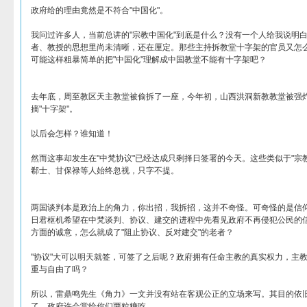
政府给的理由竟然是不符合"中国化"。
我问过许多人，当前总讲的"宗教中国化"到底是什么？没有一个人给我说明白
者、教授的思想里尚未清晰，还在厘定。那些主持拆教堂十字架的官员又怎么
可能这样粗暴简单的把"中国化"理解成中国教堂不能有十字架吧？
去年底，周至教区天主教堂被偷拆了一座，今年初，山西洪洞新教教堂被强
摘"十字架"。
以后会怎样？谁知道！
然而这事却发生在"中梵协议"已经达成只剩择日签署的今天。这些类似于"宗
郗士、甘保禄等人始终忽视，只字不提。
两国谈判本是政治上的角力，你出招，我拆招，这并不奇怪。可奇怪的是信
日君枢机希望在中梵谈判、协议、建交的进程中先看见政府不再侵犯公民的
方面的诚意，怎么就成了"阻止协议、反对建交"的老者？
"协议"大可以明天就签，可签了之后呢？政府拥有任命主教的真实权力，主
重与自由了吗？
所以，雷鼎鸣先生《角力》一文并没有站在客观公正的立场来写。其目的依
了，政府许会赏给你们两粒糖吃。