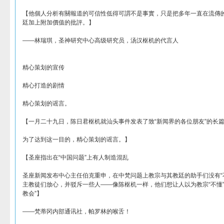
【他個人分析有關報道的可信性低得可謂不是事實，只是把多年一直在流傳
廷加上附加價值的批評。】
——林瑞琪，圣神研究中心高级研究员，汤汉枢机的代言人
精心策划的宣传
精心打造的剧情
精心策划的谣言。
【一月二十九日，陈日君枢机就汕头事件发表了致“新闻界的各位朋友”的长篇
为了达到这一目的，精心策划的谣言。】
【圣座指出在“中国问题”上有人制造混乱
圣座新闻发布中心主任伯克重申，在中梵问题上教宗与其教廷的助手们没有“
主教徒们放心，并驳斥一些人——像陈枢机一样，他们想让人以为教宗“不懂”
教会”】
——梵蒂冈内部通讯社，帕罗林的喉舌！