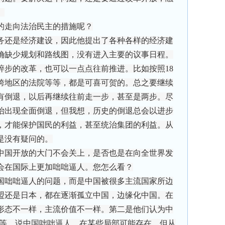
。
的走向法治民主的措施呢？
还是经济建设，因此他提出了各种各样的经济建
确缺少规划和路线图，没有进入主要的议事日程。
碎步的改革，也可以一点点往前推进。比如按照18
跨地区的法院等等，都是可喜可贺的。总之要继续
有倒退，以后再继续往前走一步，甚至是两步。尽
治出现全面倒退，但我想，历史的倒退总会以进步
，才能保护国民的利益，甚至统治集团的利益。从
是没有疑问的。
中国开放的大门不会关上，是否也是在向全世界发
会在国际上更加咄咄逼人。您怎么看？
咄咄逼人的问题，而是中国被很多主流国家所边
盟还是日本，都在逐渐孤立中国，边缘化中国。在
形态不一样，主流价值不一样。第二是他们认为中
等等。说中国咄咄逼人，在某些局部可能存在，但从