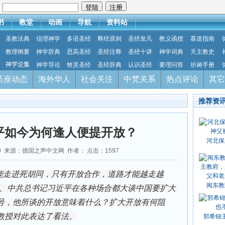
：
书
教堂
动画
导航
资料站
圣教法典
信理神学
多语圣经
释经原则
圣经发凡
教义函授
慕道指南
教理纲要
神学辞典
思高圣经
圣经注释
圣经十讲
神学词典
天主教史
神学论集
神学导论
牧灵圣经
圣经辞典
认识圣经
要理问答
祈祷手册
圣座动态
海外华人
社会关注
中梵关系
热点评论
其它
推荐资
平如今为何逢人便提开放？
河北保
-20 来源：德国之声中文网 作者： 点击：
1597
能走进死胡同，只有开放合作，道路才能越走越
闽东教
席、中共总书记习近平在各种场合都大谈中国要扩大
号，他所谈的开放意味着什么？扩大开放有何阻
教授对此表达了看法。
郭希锦