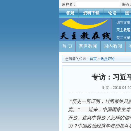
用户名：
密码
答疑
资料下载
论坛
图
训导文集
天主教理
梵二文献
首 页
普世教闻
国内教闻
您当前的位置：
首页
>
热点评论
专访：习近
时间：2018-04
“历史一再证明，封闭最终只
宽。”——近来，中国国家主
开放。这其中释放了怎样的信
力？中国政治经济学者胡星斗