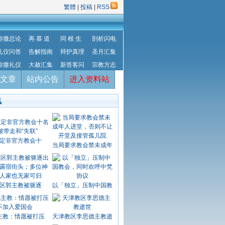
繁體
|
投稿
|
RSS
弥撒总论
再 慕 道
同 根 生
剖析闪电
礼仪问答
告解指南
辩护真理
圣月汇集
弥撒礼仪
大赦汇集
新答客问
宗教方志
文章
站内公告
进入资料站
讯
定非官方教会十
当局要求教会禁未成年
区郭主教被驱逐
以「独立」压制中国教
主教：情愿被打压
天津教区李思德主教逝