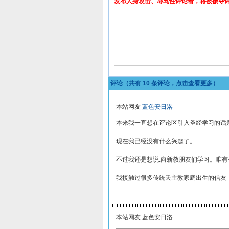
发布人身攻击、辱骂性评论者，将被褫夺
评论（共有
10
条评论，点击查看更多）
本站网友
蓝色安日洛
本来我一直想在评论区引入圣经学习的话
现在我已经没有什么兴趣了。
不过我还是想说:向新教朋友们学习。唯
我接触过很多传统天主教家庭出生的信友，
本站网友 蓝色安日洛