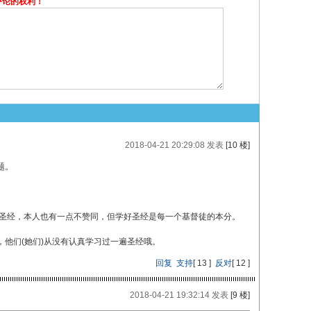
评论的权利！
2018-04-21 20:29:08 发表
[10 楼]
题。
有圣经，本人也有一点不赞同，但学好圣经是每一个基督徒的本分。
他们(她们)从没有认真学习过一遍圣经哦。
回复
支持
[
13
]
反对
[
12
]
2018-04-21 19:32:14 发表
[9 楼]