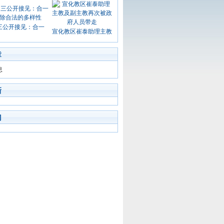
三公开接见：合一
宣化教区崔泰助理主教
章
息
新
门