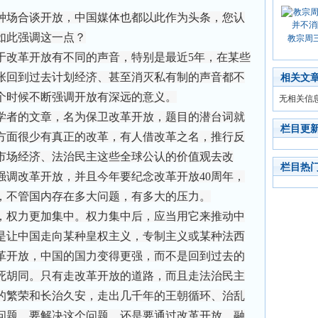
种场合谈开放，中国媒体也都以此作为头条，您认
如此强调这一点？
教宗周
改革开放有不同的声音，特别是最近5年，在某些
张回到过去计划经济、甚至消灭私有制的声音都不
相关文
个时候不断强调开放有深远的意义。
无相关信
者的文章，名为保卫改革开放，题目的潜台词就
栏目更
方面很少有真正的改革，有人借改革之名，推行反
市场经济、法治民主这些全球公认的价值观去改
栏目热
强调改革开放，并且今年要纪念改革开放40周年，
，不管国内存在多大问题，有多大的压力。
权力更加集中。权力集中后，应当用它来推动中
是让中国走向某种皇权主义，专制主义或某种法西
革开放，中国的国力变得更强，而不是回到过去的
死胡同。只有走改革开放的道路，而且走法治民主
的繁荣和长治久安，走出几千年的王朝循环、治乱
问题。要解决这个问题，还是要通过改革开放，融