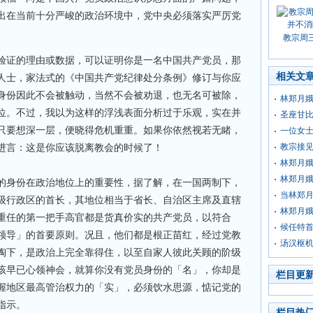
出在当前十分严峻的政治环境中，党中央必须落实严厉党
教宗周
验证的理由或数据，可以证明你是一名中国共产党员，那
相关文
人士，家法式的《中国共产党纪律处分条例》修订与你应
身份因此不会被触动，当然不会被劝退，也无名可被除，
林郑月娥
位。不过，我以为这样的浮浅表面分析过于乐观，实在并
圣座甘
只要想深一层，便晓得危机重重。如果你依然视若无睹，
一位女
进言：这是你应该脱离教会的时候了！
教宗接
林郑月
林郑月娥
的身份在政治地位上的重要性，据了解，在一国两制下，
当林郑月
级行政区的首长，其地位相当于省长、自治区主席及直辖
林郑月
重任的第一把手高官都是货真价实的共产党员，以符合
候任特首
领导」的首要原则。况且，他们都是根正苗红，经过党教
汤汉枢
陶下，是政治上完全靠得住，以至自家人彼此关顾的阶级
该早已心领神会，就算你没有党员身份的「名」，你却是
栏目更
握地区最高管治权力的「实」，必须饮水思源，惦记党的
指示。
栏目热