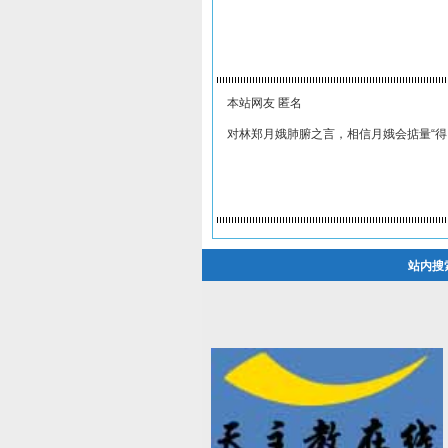
本站网友 匿名
对林郑月娥肺腑之言，相信月娥会掂量“得
站内搜