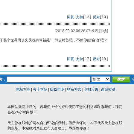
回复
支持
[
12
]
反对
[
10
]
2018-09-02 09:26:07 发表
[1 楼]
了整个世界而丧失灵魂有何益处”，辞去特首吧，不然你能“自治”吧？
回复
支持
[
17
]
反对
[
10
]
索：
网站首页
|
关于本站
|
版权声明
|
联系方式
|
信息反馈
|
新站收录
本网站无商业目的，若我们上传的资料侵犯了您的利益请联系我们，我们
会在24小时内撤下。
天主教在线维护网友自由评论的权利，但所有评论，均不代表天主教在线
的立场。本站绝对禁止发布人身攻击、辱骂性评论！