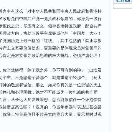
誓言中有这么「对中华人民共和国中央人民政府和香港特
民政府是由中国共产党一党执政和领导的，你身为一级行
示报效之忠，尽应有之义，领导香港特区政府，配合共产
国理政方向，协助习近平主席完成他的「中国梦」大业！
了党国历史上最严格的「红线」，其中包括的「禁止宗教
共产主义基要价值信条，更重要的是体现党员对党领导的
心肯定是对党领导政治忠诚的极大挑战，必须严肃处理！
，你当然晓得「除了我之外，你不可有别的神」（出埃及
奉两个主。不是恶这个爱那个，就是重这个轻那个」（马太
守对神的敬虔和诚信。那么，如果你真的是一位忠诚的天主
想挣扎和心理困扰，绝对不可能成为一位忠诚的共产党
而言，从长远大局发展着想，怎么能够信任一个怀抱信仰
教徒僭居高位呢？！说真的，你当年参选时表达过甚么甚
让你登上特首高位只不过是党的宽容大量，显示暂时以观