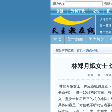
用户名：
密码
答疑
资料下载
论坛
图
训导文集
天主教理
梵二文献
首 页
普世教闻
国内教闻
您当前的位置：
首页
>
热点评论
林郑月娥女士 
时间：2018-09
林郑月娥女士，你应该晓得最近（2
分条例》，将于10月初起实施。
入「坚决维护习近平的核心地位」
具体内容是「对信教不听劝告者要
除党籍」（注一）。忠于党和忠于