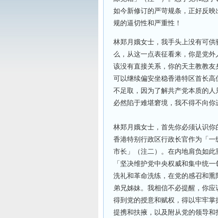
如今新修订的严苛规条，正好反映
规的逼切性和严重性！
林郑月娥女士，我手头上没有可供
么，从这一点表征看来，你是党外
该没有直接关系，你的天主教教友
可以继续偏安坐稳香港特区首长高
不足取，因为了解共产党本质的人
必然陷于难堪窘境，我不得不向你
林郑月娥女士，首先你必须认识你
香港特别行政区行政长官作为「一
市长」（注二）。在内地肩负如此
「坚决维护党中央权威和集中统一
洗礼和革命洗练，在党的感召和熏
弟兄姊妹。我相信不必提醒，你应
得到党的授意和赋权，得以牢牢掌
提携和扶掖，以及附从党的领导和