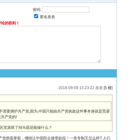
密码:
匿名发表
评论的权利！
2018-09-09 15:23:22 发表
[5 楼]
但不需要拥护共产党,因为,中国只能由共产党执政这件事本身就是荒谬
共产党的!
区党派除了拍马屁还能做什么？
产党彻底掌权，继续让中国民众接受奴役！一党专制又怎么样? 人们