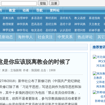
：
书
教堂
动画
导航
资料站
圣教法典
信理神学
多语圣经
释经原则
圣经发凡
教义函授
慕道指南
教理纲要
神学辞典
思高圣经
圣经注释
圣经十讲
神学词典
天主教史
神学论集
神学导论
牧灵圣经
圣经辞典
认识圣经
要理问答
祈祷手册
圣座动态
海外华人
社会关注
中梵关系
热点评论
其它
推荐资
这是你应该脱离教会的时候了
河北保
-02 来源：立场新闻 作者：陈国权 点击：
1908
7/8/2018）新华社公布了新修订的《中国共产党纪律处
有关修订除了将「习近平思想」写进总则作为指导思想和加
闽东教
外，其中十多项的违纪行为包括「禁止党员信仰宗教」，
劝退党，劝而不退者要除名，参与宗教搞煽动活动者要开
郭希锦
领袖一向是中国共产党员政治意识形态方面的严肃问题，