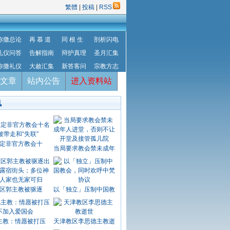
繁體
|
投稿
|
RSS
弥撒总论
再 慕 道
同 根 生
剖析闪电
礼仪问答
告解指南
辩护真理
圣月汇集
弥撒礼仪
大赦汇集
新答客问
宗教方志
文章
站内公告
进入资料站
讯
定非官方教会十
当局要求教会禁未成年
区郭主教被驱逐
以「独立」压制中国教
主教：情愿被打压
天津教区李思德主教逝