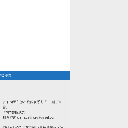
高级搜索
以下为天主教在线的联系方式，谨防假
冒。
请将#替换成@
邮件咨询:chinacath.org#gmail.com
网站支持QQ:1152308（已被腾讯永久冻