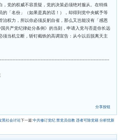
白，党的权威不容质疑，党的决策必须绝对服从。在特殊
员的「名份」（如果是真的话！），却得到党中央赋予等
管治权力，所以你必须反躬自省，那么又岂能没有「感恩
中国共产党纪律处分条例》的当刻，申请入党与否是你长远
必须当机立断，斩钉截铁的高调宣告：从今以后脱离天主
----------------------------------------------------------------------
道
分享按钮
发黑社会讨论
下一篇:
中共修订党纪 禁党员信教 违者可除党籍 分析忧新