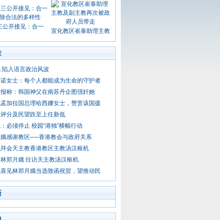
三公开接见：合一
宣化教区崔泰助理主教
章
 陷入语言政治风波
比诺女士：每个人都能成为生命的守护者
士报称：韩国神父在南苏丹企图强奸她
见孟加拉国总理哈西娜女士，赞赏该国援
娥评分及民望跌至上任新低
：必须停止 校园“港独”横幅行动
娥感谢教区──香港教会与政府关系
娥拜会天主教香港教区主教汤汉枢机
林郑月娥 往访天主教汤汉枢机
机喜见林郑月娥当选致函祝贺，望推动民
新
门