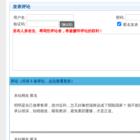
发表评论
用户名:
密码:
验证码:
匿名发表
发布人身攻击、辱骂性评论者，将被褫夺评论的权利！
评论（共有
6
条评论，点击查看更多）
本站网友 匿名
明明是自己做事鲁莽，急功近利，怎又好像把瑞典说成了阴险国家？ 能不能
承认错误，知错能改，吸取教训，避免重蹈覆辙，才是正道。
本站网友 匿名