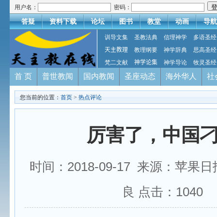
用户名：
密码：
答疑
资料下载
论坛
图书
教堂
动画
导航
训导文集
圣教法典
信理神学
多语圣经
天主教理
教理纲要
神学辞典
思高圣经
梵二文献
神学论集
神学导论
牧灵圣经
首 页
普世教闻
国内教闻
圣座动态
海外华人
社
您当前的位置：
首页
>
热点评论
厉害了，中国
时间：2018-09-17 来源：苹果
良 点击：
1040