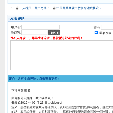
上一篇:
山人神父：梵中之路
下一篇:
中国梵蒂冈就主教任命达成协议？
发表评论
用户名:
密码:
验证码:
匿名发表
发布人身攻击、辱骂性评论者，将被褫夺评论的权利！
评论（共有
6
条评论，点击查看更多）
本站网友 匿名
國內的兄弟姊妹，我們要爭氣！
發表於2016 年 06 月 23 日由oldyosef
近來，那些明顯站在政府那邊的人，及那些在教會內的既得利益者，他們大
的話，教宗說什麼，大家都要服從。」原來他們希望教廷會簽署一個協議，