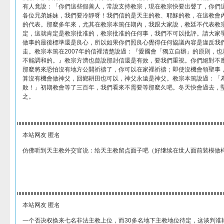
有人竟說：「你們這些假善人，常說支持教宗，現在教宗快要出聲了，你們
各位兄弟姊妹，我們要冷靜呀！我們信的是天主的教、耶穌的教，在這教會內
的代表。那麼多年來，尤其在教宗本篤任期內，我跟大家說，教廷不代表教
定，這就肯定是教宗批准的，教宗批准的任何事，我們不可以批評。請大家
做事的最後標準還是良心，所以如果你們照良心覺得任何協議內容是違反我
走。教宗本篤在2007年的信裡清楚說過：『愛國會「獨立自辦」的原則，
不能調和的。』教宗方濟也曾說那封信還是有效，要我們重視。你們絕對不
那麼將來恐怕沒有地方公開祈禱了，你可以在家裡祈禱；即使沒機會領聖事
算沒有機會做神父，回鄉耕田也可以，神父永遠是神父。教宗本篤說過：「
敗！」初期教會等了三百年，我們看來不需要等那麼久吧。冬天快會過去，
之。
本站网友 匿名
仿佛听到天主教外交官说：给天主教留点面子吧（好继续在世人面前装模做
本站网友 匿名
一个否决权换来七名非法主教上位，而30多名地下主教地位待定，这谈判谁