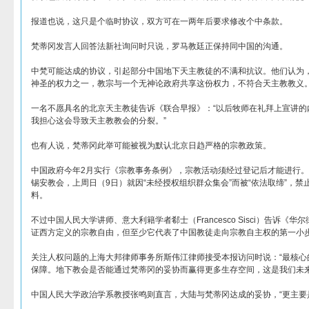
报道也说，这只是个临时协议，双方可在一两年后要求修改个中条款。
梵蒂冈发言人回答法新社询问时只说，罗马教廷正保持同中国的沟通。
中梵可能达成的协议，引起部分中国地下天主教徒的不满和抗议。他们认为
神圣的权力之一，教宗与一个无神论政府共享这份权力，不符合天主教教义
一名不愿具名的北京天主教徒告诉《联合早报》：“以后牧师在礼拜上宣讲的
我担心这会导致天主教教会的分裂。”
也有人说，梵蒂冈此举可能被视为默认北京日趋严格的宗教政策。
中国政府今年2月实行《宗教事务条例》，宗教活动须经过登记后才能进行
锡安教会，上周日（9日）就因“未经授权组织群众集会”而被“依法取缔”，
料。
不过中国人民大学讲师、意大利籍学者郗士（Francesco Sisci）告诉《
证西方定义的宗教自由，但至少它代表了中国教徒走向宗教自主权的第一小
关注人权问题的上海大邦律师事务所斯伟江律师接受本报访问时说：“最核心
保障。地下教会是否能通过梵蒂冈的妥协而赢得更多生存空间，这是我们未来
中国人民大学政治学系教授张鸣则直言，大陆与梵蒂冈达成的妥协，“更主要