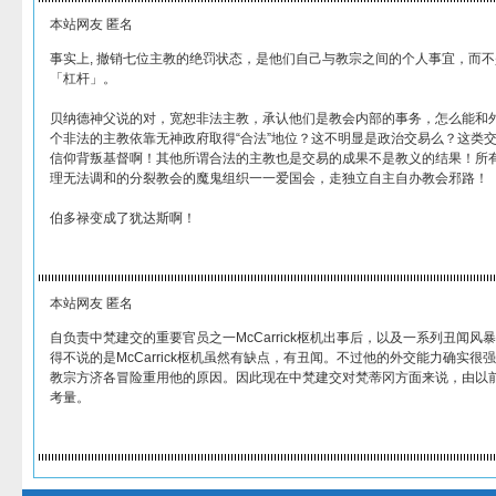
本站网友 匿名
事实上, 撤销七位主教的绝罚状态，是他们自己与教宗之间的个人事宜，而
「杠杆」。
贝纳德神父说的对，宽恕非法主教，承认他们是教会内部的事务，怎么能和
个非法的主教依靠无神政府取得“合法”地位？这不明显是政治交易么？这类
信仰背叛基督啊！其他所谓合法的主教也是交易的成果不是教义的结果！所有
理无法调和的分裂教会的魔鬼组织一一爱国会，走独立自主自办教会邪路！
伯多禄变成了犹达斯啊！
本站网友 匿名
自负责中梵建交的重要官员之一McCarrick枢机出事后，以及一系列丑闻
得不说的是McCarrick枢机虽然有缺点，有丑闻。不过他的外交能力确实
教宗方济各冒险重用他的原因。因此现在中梵建交对梵蒂冈方面来说，由以
考量。