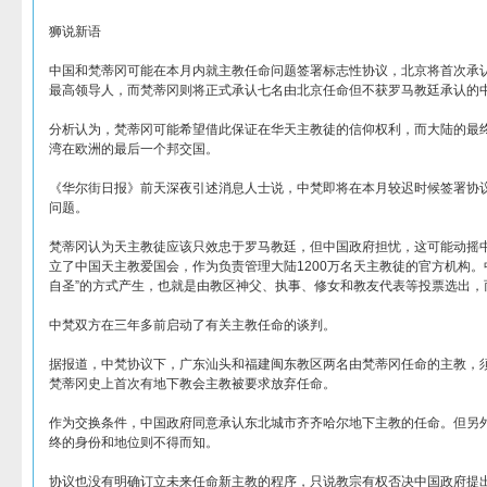
狮说新语
中国和梵蒂冈可能在本月内就主教任命问题签署标志性协议，北京将首次承
最高领导人，而梵蒂冈则将正式承认七名由北京任命但不获罗马教廷承认的
分析认为，梵蒂冈可能希望借此保证在华天主教徒的信仰权利，而大陆的最
湾在欧洲的最后一个邦交国。
《华尔街日报》前天深夜引述消息人士说，中梵即将在本月较迟时候签署协
问题。
梵蒂冈认为天主教徒应该只效忠于罗马教廷，但中国政府担忧，这可能动摇
立了中国天主教爱国会，作为负责管理大陆1200万名天主教徒的官方机构。
自圣”的方式产生，也就是由教区神父、执事、修女和教友代表等投票选出，
中梵双方在三年多前启动了有关主教任命的谈判。
据报道，中梵协议下，广东汕头和福建闽东教区两名由梵蒂冈任命的主教，
梵蒂冈史上首次有地下教会主教被要求放弃任命。
作为交换条件，中国政府同意承认东北城市齐齐哈尔地下主教的任命。但另外
终的身份和地位则不得而知。
协议也没有明确订立未来任命新主教的程序，只说教宗有权否决中国政府提