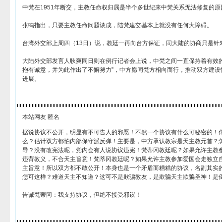
中梵在1951年断交，主教任命权归属是半个多世纪来中梵关系无法修复的原
张鸣指出，只要主教任命问题谈成，陆梵建交基本上就没有任何大障碍。
台湾外交部上周四（13日）说，教廷一再向台方保证，同大陆的协商只是针
大陆外交部发言人耿爽同日则在例行记者会上说，中梵之间一直保持着有效的
抱有诚意，并为此作出了不懈努力”，中方愿同梵方相向而行，推动双方建设
进展。
本站网友 匿名
据说协议不公开，明显有不可告人的邪恶！不然一个协议有什么可秘密的！
么？估计双方都怕内部保守派反弹！主要是，中方承认教宗是天主教元首？
导？没有改宪法呢，党内会有人说协议违宪！梵蒂冈教廷呢？如果允许主教
违背教义，不合天主旨意！梵蒂冈教廷呢？如果允许主教参加爱国会走独立
主旨意！所以双方都不敢公开！本身也是一个矛盾而糟糕的协议，名副其实
怎可这样？难道天主不知道？这可不是欺骗教友，是欺骗天主欺骗圣神！是
告诫梵蒂冈：我支持协议，但绝不接受邪议！