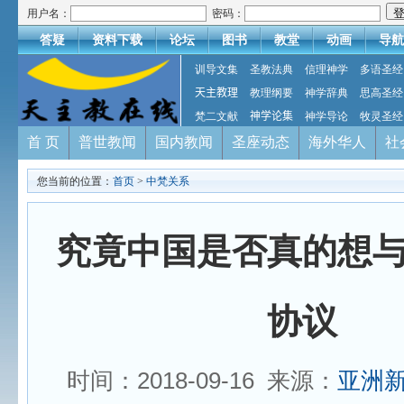
用户名：
密码：
答疑
资料下载
论坛
图书
教堂
动画
导航
训导文集
圣教法典
信理神学
多语圣经
天主教理
教理纲要
神学辞典
思高圣经
梵二文献
神学论集
神学导论
牧灵圣经
首 页
普世教闻
国内教闻
圣座动态
海外华人
社
您当前的位置：
首页
>
中梵关系
究竟中国是否真的想
协议
时间：2018-09-16 来源：
亚洲