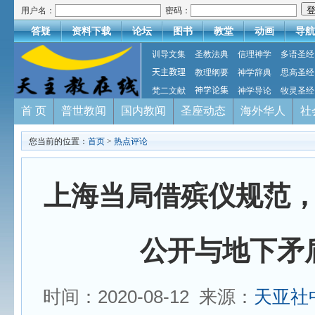
用户名：
密码：
答疑
资料下载
论坛
图书
教堂
动画
导航
训导文集
圣教法典
信理神学
多语圣经
天主教理
教理纲要
神学辞典
思高圣经
梵二文献
神学论集
神学导论
牧灵圣经
首 页
普世教闻
国内教闻
圣座动态
海外华人
社
您当前的位置：
首页
>
热点评论
上海当局借殡仪规范
公开与地下矛
时间：2020-08-12 来源：
天亚社