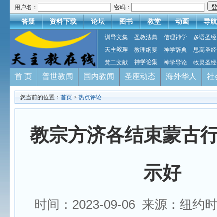
用户名：
密码：
答疑
资料下载
论坛
图书
教堂
动画
导航
训导文集
圣教法典
信理神学
多语圣经
天主教理
教理纲要
神学辞典
思高圣经
梵二文献
神学论集
神学导论
牧灵圣经
首 页
普世教闻
国内教闻
圣座动态
海外华人
社
您当前的位置：
首页
>
热点评论
教宗方济各结束蒙古
示好
时间：2023-09-06 来源：纽约