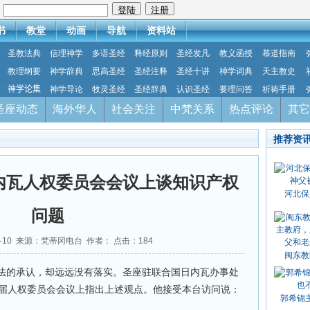
：
书
教堂
动画
导航
资料站
圣教法典
信理神学
多语圣经
释经原则
圣经发凡
教义函授
慕道指南
教理纲要
神学辞典
思高圣经
圣经注释
圣经十讲
神学词典
天主教史
神学论集
神学导论
牧灵圣经
圣经辞典
认识圣经
要理问答
祈祷手册
圣座动态
海外华人
社会关注
中梵关系
热点评论
其它
推荐资
内瓦人权委员会会议上谈知识产权
河北保
问题
06-10 来源：梵蒂冈电台 作者： 点击：
184
闽东教
法的承认，却远远没有落实。圣座驻联合国日内瓦办事处
4届人权委员会会议上指出上述观点。他接受本台访问说：
郭希锦