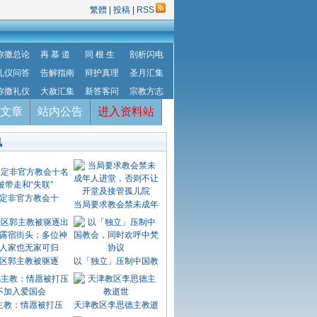
繁體
|
投稿
|
RSS
弥撒总论
再 慕 道
同 根 生
剖析闪电
礼仪问答
告解指南
辩护真理
圣月汇集
弥撒礼仪
大赦汇集
新答客问
宗教方志
文章
站内公告
进入资料站
讯
定非官方教会十
当局要求教会禁未成年
区郭主教被驱逐
以「独立」压制中国教
主教：情愿被打压
天津教区李思德主教逝