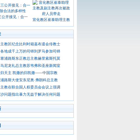
三公开接见：合一
宣化教区崔泰助理主教
章
总主教区纪念比利时籍嘉布遣会传教士
界各地成千上万的司铎到罗马参加司铎
访塞浦路斯东正教总主教赫里索斯托莫
斯马尼龙礼总主教苏韦弗和圣座新闻室
归天主 凯撒的归凯撒——中国宗教
浦路斯大使安东尼奥·弗朗科总主教
总主教在联合国人权委员会会议上强调
加沙问题指出暴力无益于解决任何问题
新
门