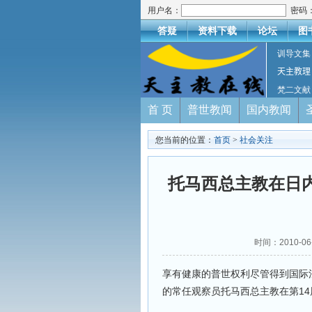
用户名：
密码
答疑
资料下载
论坛
图
训导文集
天主教理
梵二文献
首 页
普世教闻
国内教闻
您当前的位置：
首页
>
社会关注
托马西总主教在日
时间：2010-
享有健康的普世权利尽管得到国际
的常任观察员托马西总主教在第1