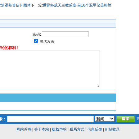
度笼罩基督信仰团体
下一篇:
世界杯成天主教盛宴 前18个冠军仅英格兰
密码:
匿名发表
评论的权利！
索：
网站首页
|
关于本站
|
版权声明
|
联系方式
|
信息反馈
|
新站收录