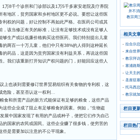
1万8千个诊所和门诊部以及1万5千多家安老院及疗养院
所有地区，贫穷国家和乡村地区更不必说。要想让这些医
教宗周
专利权的问题，好让控制不再如此严格。在医药公司或其
前，该当修正有关的标准，让没有足够技术或没有足够人
相关文
能够生产或以低廉价格购买这些医药。我们特别提出儿童
拉合尔
毒的两百一十万儿童，他们中只有38%的人得到这种延长
来自世
毒的药品，这是因为贫穷国家没有利益关系，再说这些国
教宗拜
性。我们该重新打开知识产权问题的门，好能回应这些人
塞浦路
让天主的
圣座驻塞
议上也谈到需要修订世界贸易组织有关食物的专利权，这
托马西
成危险，甚至否认这一权利…
教宗就
粮食和所需产品的新方式能保证有足够的粮食，这些产品
为这些企业成了阻止有足够粮食的因素。例如，“生物盗
栏目更
在发展中国家发现了有用的产品或种子，便把它们作为自己
品的国家的农民或国民。这些企业赚了很多钱，使穷苦的
栏目热
这些是需要加以注意的不公平现象。