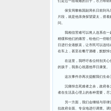
们走过一段艰难的日子，尽力帮助
保安局黎栋国副局长日前到马尼
片段，就是他亲身探望梁太，搭着
问。
我相信苦难可以将人连系在一起
稍缓和他们的痛苦，给他们一些盼
日进行全港默哀，让市民可以连结
在车上，甚至在餐厅酒楼，默默悼
在这里，我呼吁各位特别关心仍然
的孩子，我衷心祝愿他早日康复。
这次事件亦再次提醒我们生命无
沉痛悼念死难者之余，政府各方
者在生活及心理上的各种需要，尽
另一方面，我们会继续与菲律宾
拉政府全面、专业地进行调查。调