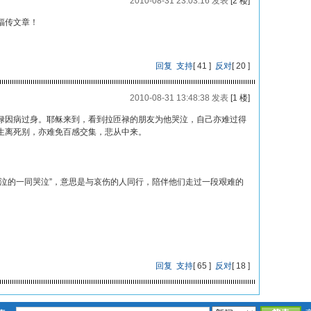
2010-08-31 23:03:16 发表
[2 楼]
福传文章！
回复
支持
[
41
]
反对
[
20
]
2010-08-31 13:48:38 发表
[1 楼]
禄因病过身。耶稣来到，看到拉匝禄的朋友为他哭泣，自己亦难过得
生离死别，亦难免百感交集，悲从中来。
的一同哭泣”，意思是与哀伤的人同行，陪伴他们走过一段艰难的
回复
支持
[
65
]
反对
[
18
]