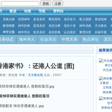
：
书
教堂
动画
导航
资料站
圣教法典
信理神学
多语圣经
释经原则
圣经发凡
教义函授
慕道指南
教理纲要
神学辞典
思高圣经
圣经注释
圣经十讲
神学词典
天主教史
神学论集
神学导论
牧灵圣经
圣经辞典
认识圣经
要理问答
祈祷手册
圣座动态
海外华人
社会关注
中梵关系
热点评论
其它
推荐资
港家书》：还港人公道 [图]
河北保
28 来源：联合报 作者：
天主教在线
点击：
15057
闽东教
哀悼菲律宾遇难港人 曾荫权落泪
郭希锦