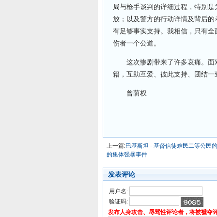
局与枪手谈判的详细过程，特别是
放；以及警方的行动详情及背后的
有足够事实支持。我相信，只有全
伤者一个公道。
这次惨剧带来了许多哀痛。面对
籍，互助互爱、彼此支持、团结一
曾荫权
上一篇:
巴基斯坦 - 基督信徒难民二等公民
的集体强暴事件
发表评论
用户名:
验证码:
发布人身攻击、辱骂性评论者，将被褫夺