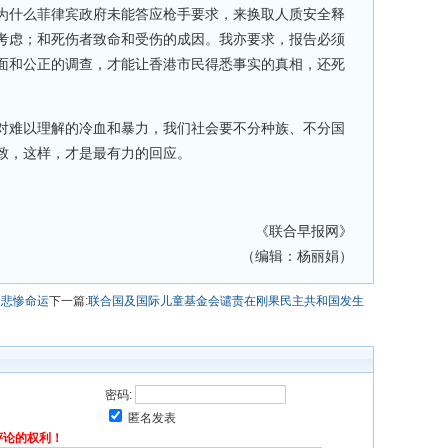
为什么菲律宾政府未能答应枪手要求，来换取人质安全释
考虑；和死伤者致命和受伤的成因。我亦要求，报告必须
面和公正的调查，才能让香港市民得悉事实的真相，还死
难以理解的冷血和暴力，我们社会要不分种族、不分国
致，这样，才是最有力的回应。
《联合早报网》
（编辑：杨丽娟）
的悲惨命运
下一篇:
联合国及国际儿童基金会谴责在刚果民主共和国发生
密码:
匿名发表
评论的权利！