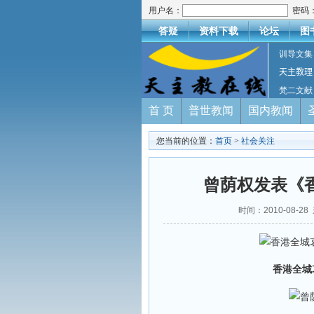
用户名：
密码
答疑
资料下载
论坛
图
训导文集
天主教理
梵二文献
首 页
普世教闻
国内教闻
您当前的位置：
首页
>
社会关注
曾荫权发表《香
时间：2010-08-
香港全城