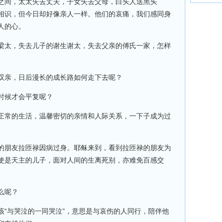
之间，太太失去丈夫，子女失去父母，白头人送黑头
相识，但今日却好像亲人一样。他们的哀痛，我们感同身
人的心。
太，失去儿子的谢生谢太，失去父亲的傅氏一家，怎样
亲，日后漫长的成长路如何走下去呢？
候才会平复呢？
常的生活，温馨密切的亲情和人际关系，一下子成为过
朋友拉匝禄因病过身。耶稣来到，看到拉匝禄的朋友为
使是天主的儿子，面对人间的生离死别，亦难免百感交
么呢？
与哭泣的一同哭泣”，意思是与哀伤的人同行，陪伴他