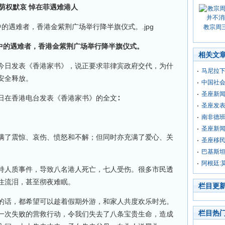
荫权默哀 悼在菲遇难港人
教宗周
中的遇难者，香港金紫荆广场举行降半旗仪式。
相关文
今日发表《香港家书》，说正要求菲律宾政府交代，为什
马尼拉下
安全释放。
中国社
圣座新
在香港电台发表《香港家书》的全文∶
圣座发表
南非德
圣座新
了震惊、哀伤、愤怒和不解；但同时亦充满了爱心、关
圣座移
巴基斯坦
阿根廷:
人质事件，导致八名港人死亡，七人受伤。很多市民透
住流泪，甚至彻夜难眠。
栏目更
话，都希望可以趁着假期外游，和家人共度欢乐时光。
栏目热
一次失败的营救行动，令我们失去了八条宝贵生命，造成