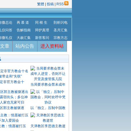
繁體
|
投稿
|
RSS
弥撒总论
再 慕 道
同 根 生
剖析闪电
礼仪问答
告解指南
辩护真理
圣月汇集
弥撒礼仪
大赦汇集
新答客问
宗教方志
文章
站内公告
进入资料站
讯
定非官方教会十
当局要求教会禁未成年
区郭主教被驱逐
以「独立」压制中国教
主教：情愿被打压
天津教区李思德主教逝