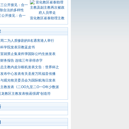
三公开接见：合一
宣化教区崔泰助理主教
章
周二为人质惨剧的8名遇害港人举行
会科学院发表宗教蓝皮书
闻室就禁止集束炸弹国际公约生效发表
财务报告 连续三年录得赤字
班总主教内皮尔枢机发表文告：世界杯之
闻发布中心发表有关圣座万民福音传播
民与观光牧灵委员会为国际航海日发表
主教发表《二OO九至二O一O年少数派
莫龙教区主教发表牧函强调“创造符
新
门