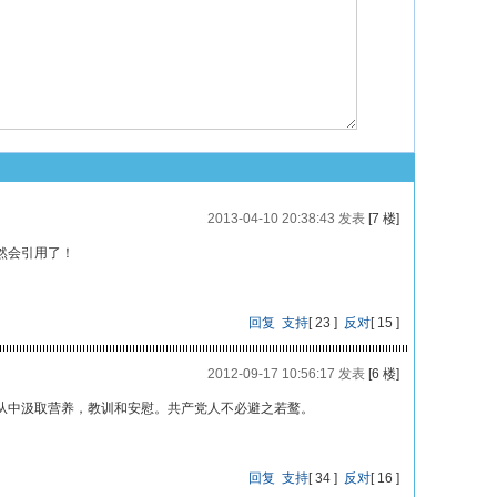
2013-04-10 20:38:43 发表
[7 楼]
然会引用了！
回复
支持
[
23
]
反对
[
15
]
2012-09-17 10:56:17 发表
[6 楼]
从中汲取营养，教训和安慰。共产党人不必避之若鹜。
回复
支持
[
34
]
反对
[
16
]